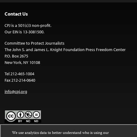
Contact Us
CPJ is a 501(c)3 non-profit.
Our EIN is 13-3081500.
Committee to Protect Journalists
The John S. and James L. Knight Foundation Press Freedom Center
P.O. Box 2675
New York, NY 10108
Tel 212-465-1004
Fax 212-214-0640
info@cpj.org
Except where noted, text on this website is licensed under a
Creative
We use analytics data to better understand who is using our