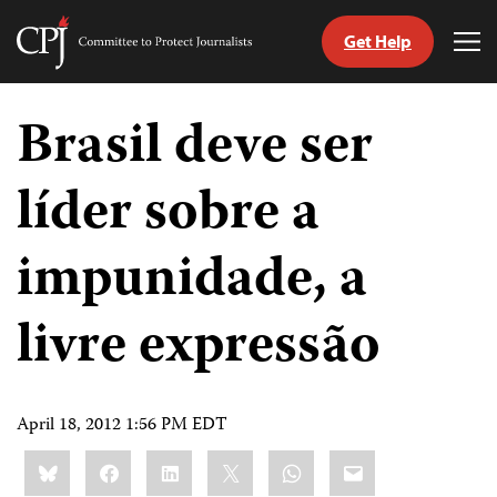
Get Help
Committee
Tog
to
Me
Skip
Protect
to
Brasil deve ser
Journalists
content
líder sobre a
itch
anguage
impunidade, a
livre expressão
April 18, 2012 1:56 PM EDT
Share
Bluesky
Facebook
LinkedIn
X
WhatsApp
Email
this: