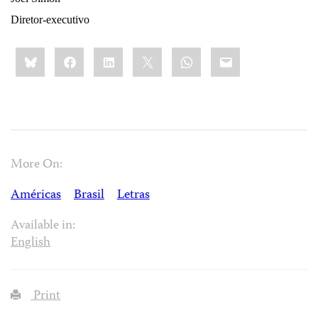
Diretor-executivo
Share
Bluesky
Facebook
LinkedIn
X
WhatsApp
Email
this:
More On:
Américas
Brasil
Letras
Available in:
English
Print