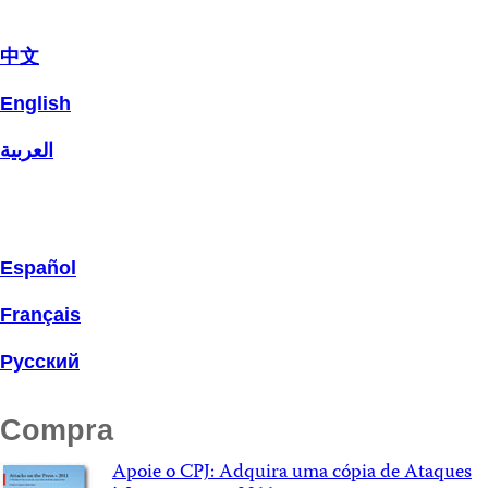
中文
English
العربية
Español
Français
Русский
Compra
Apoie o CPJ: Adquira uma cópia de Ataques