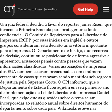
Get Help
Committee
Tog
to
Me
Skip
Protect
Um juiz federal decidiu à favor do repórter James Risen, que
to
Journalists
invocou a Primeira Emenda para proteger uma fonte
content
confidencial. O Comitê de Repórteres para a Liberdade de
Imprensa (RCFP, por suas iniciais em inglês) e outros
itch
grupos consideraram esta decisão uma vitória importante
anguage
para a imprensa. O Departamento de Justiça, que recorreu
da decisão, continuou se posicionando de forma agressiva e
apresentou acusações penais contra pessoas que vazam
informações classificadas. Várias associações de imprensa
dos EUA também estavam preocupadas com o número
crescente de casos que estavam sendo mantidos sob segredo
de justiça pela Suprema Corte. O CPJ informou que o
Departamento de Estado ficou aquém em seu primeiro ano
de implementação da Lei de Liberdade de Imprensa Daniel
Pearl, que exige que as questões sobre o tema sejam
incorporadas ao relatório anual sobre direitos humanos do
departamento sobre cada país. WikiLeaks esteve nas