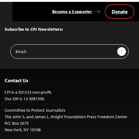
Donate
Become a Supporter
Back
to
Top
Subscribe to CPJ Newsletters:
Email
Sign Up
Address
Contact Us
CPJ is a 501(c)3 non-profit.
Our EIN is 13-3081500.
Committee to Protect Journalists
The John S. and James L. Knight Foundation Press Freedom Center
P.O. Box 2675
New York, NY 10108