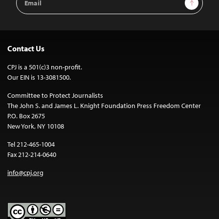
Sign Up
Address
Contact Us
CPJ is a 501(c)3 non-profit.
Our EIN is 13-3081500.
Committee to Protect Journalists
The John S. and James L. Knight Foundation Press Freedom Center
P.O. Box 2675
New York, NY 10108
Tel 212-465-1004
Fax 212-214-0640
info@cpj.org