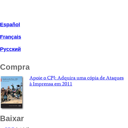
Español
Français
Русский
Compra
Apoie o CPJ: Adquira uma cópia de Ataques
à Imprensa em 2011
Baixar