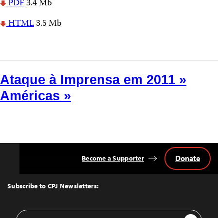
PDF
3.4 Mb
HTML
3.5 Mb
Ataque à Imprensa em 2011 »
Américas »
Donate
Become a Supporter
Back
to
Top
Subscribe to CPJ Newsletters:
Email