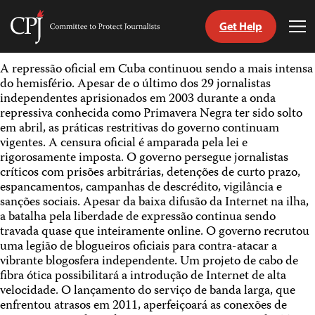
Get Help
Committee
Tog
to
Me
Skip
Protect
A repressão oficial em Cuba continuou sendo a mais intensa
to
Journalists
do hemisfério. Apesar de o último dos 29 jornalistas
content
independentes aprisionados em 2003 durante a onda
repressiva conhecida como Primavera Negra ter sido solto
itch
em abril, as práticas restritivas do governo continuam
anguage
vigentes. A censura oficial é amparada pela lei e
rigorosamente imposta. O governo persegue jornalistas
críticos com prisões arbitrárias, detenções de curto prazo,
espancamentos, campanhas de descrédito, vigilância e
sanções sociais. Apesar da baixa difusão da Internet na ilha,
a batalha pela liberdade de expressão continua sendo
travada quase que inteiramente online. O governo recrutou
uma legião de blogueiros oficiais para contra-atacar a
vibrante blogosfera independente. Um projeto de cabo de
fibra ótica possibilitará a introdução de Internet de alta
velocidade. O lançamento do serviço de banda larga, que
enfrentou atrasos em 2011, aperfeiçoará as conexões de