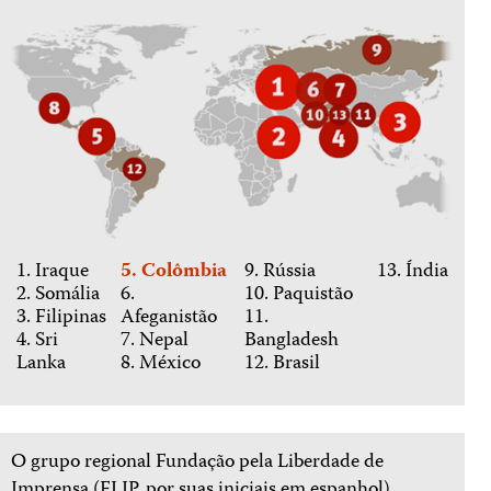
1. Iraque
5. Colômbia
9. Rússia
13. Índia
2. Somália
6.
10. Paquistão
3. Filipinas
Afeganistão
11.
4. Sri
7. Nepal
Bangladesh
Lanka
8. México
12. Brasil
O grupo regional Fundação pela Liberdade de
Imprensa (FLIP, por suas iniciais em espanhol)