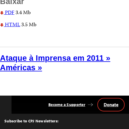
Baixar
PDF
3.4 Mb
HTML
3.5 Mb
Ataque à Imprensa em 2011 »
Américas »
Donate
Become a Supporter
Back
to
Top
Subscribe to CPJ Newsletters: