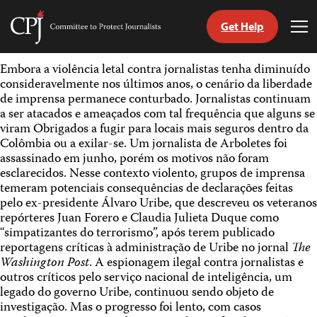
Get Help
Committee
Tog
to
Me
Skip
Protect
Embora a violência letal contra jornalistas tenha diminuído
to
Journalists
consideravelmente nos últimos anos, o cenário da liberdade
content
de imprensa permanece conturbado. Jornalistas continuam
a ser atacados e ameaçados com tal frequência que alguns se
itch
viram Obrigados a fugir para locais mais seguros dentro da
anguage
Colômbia ou a exilar-se. Um jornalista de Arboletes foi
assassinado em junho, porém os motivos não foram
esclarecidos. Nesse contexto violento, grupos de imprensa
temeram potenciais consequências de declarações feitas
pelo ex-presidente Álvaro Uribe, que descreveu os veteranos
repórteres Juan Forero e Claudia Julieta Duque como
“simpatizantes do terrorismo”, após terem publicado
reportagens críticas à administração de Uribe no jornal
The
Washington Post
. A espionagem ilegal contra jornalistas e
outros críticos pelo serviço nacional de inteligência, um
legado do governo Uribe, continuou sendo objeto de
investigação. Mas o progresso foi lento, com casos