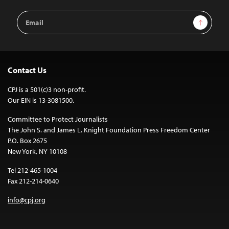
Email
Sign Up
Address
Contact Us
CPJ is a 501(c)3 non-profit.
Our EIN is 13-3081500.
Committee to Protect Journalists
The John S. and James L. Knight Foundation Press Freedom Center
P.O. Box 2675
New York, NY 10108
Tel 212-465-1004
Fax 212-214-0640
info@cpj.org