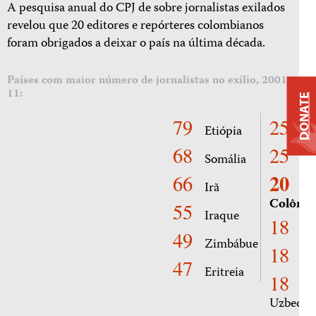
A pesquisa anual do CPJ de sobre jornalistas exilados
revelou que 20 editores e repórteres colombianos
foram obrigados a deixar o país na última década.
Países com maior número de jornalistas no exílio, 2001-
11:
DONATE
79
25
Etiópia
Sr
68
25
Somália
Cu
20
66
Irã
Colômb
55
Iraque
18
Ha
49
Zimbábue
18
Ru
47
Eritreia
18
Uzbequi