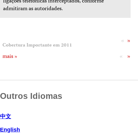
ligações telefônicas interceptados, conforme
admitiram as autoridades.
«
»
Cobertura Importante em 2011
«
»
mais »
Outros Idiomas
中文
English