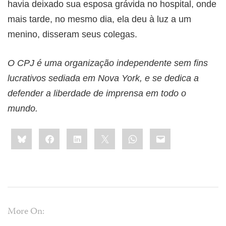
havia deixado sua esposa grávida no hospital, onde
mais tarde, no mesmo dia, ela deu à luz a um
menino, disseram seus colegas.
O CPJ é uma organização independente sem fins
lucrativos sediada em Nova York, e se dedica a
defender a liberdade de imprensa em todo o
mundo.
Share
Bluesky
Facebook
LinkedIn
X
WhatsApp
Email
this:
More On: