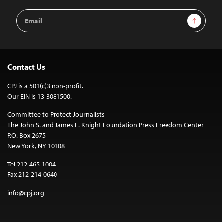
Email
Sign Up
Address
Contact Us
CPJ is a 501(c)3 non-profit.
Our EIN is 13-3081500.
Committee to Protect Journalists
The John S. and James L. Knight Foundation Press Freedom Center
P.O. Box 2675
New York, NY 10108
Tel 212-465-1004
Fax 212-214-0640
info@cpj.org