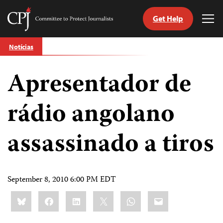
Get Help
Committee
Tog
to
Me
Skip
Protect
Notícias
to
Journalists
content
Apresentador de
itch
anguage
rádio angolano
assassinado a tiros
September 8, 2010 6:00 PM EDT
Share
Bluesky
Facebook
LinkedIn
X
WhatsApp
Email
this: