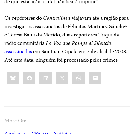
de que esta ação brutal não ficará impune”.
Os repórteres do
Contralínea
viajavam até a região para
investigar os assassinatos de Felicitas Martínez Sánchez
e Teresa Bautista Merido, duas repórteres Triqui da
rádio comunitária
La Voz que Rompe el Silencio
,
assassinadas
em San Juan Copala em 7 de abril de 2008.
Até esta data, ninguém foi processado pelos crimes.
Share
Bluesky
Facebook
LinkedIn
X
WhatsApp
Email
this:
More On: