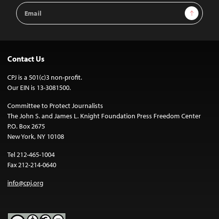
Email
Sign Up
Address
Contact Us
CPJ is a 501(c)3 non-profit.
Our EIN is 13-3081500.
Committee to Protect Journalists
The John S. and James L. Knight Foundation Press Freedom Center
P.O. Box 2675
New York, NY 10108
Tel 212-465-1004
Fax 212-214-0640
info@cpj.org