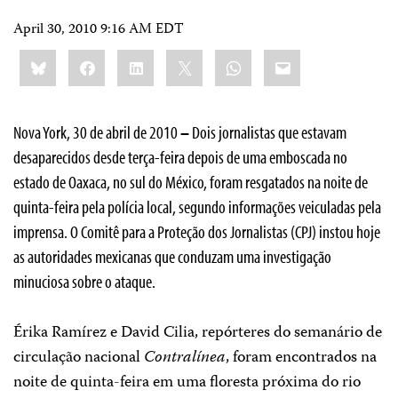
April 30, 2010 9:16 AM EDT
Share
Bluesky
Facebook
LinkedIn
X
WhatsApp
Email
this:
Nova York, 30 de abril de 2010
–
Dois jornalistas que estavam
desaparecidos desde terça-feira depois de uma emboscada no
estado de Oaxaca, no sul do México, foram resgatados na noite de
quinta-feira pela polícia local, segundo informações veiculadas pela
imprensa. O Comitê para a Proteção dos Jornalistas (CPJ) instou hoje
as autoridades mexicanas que conduzam uma investigação
minuciosa sobre o ataque.
Érika Ramírez e David Cilia, repórteres do semanário de
circulação nacional
Contralínea
, foram encontrados na
noite de quinta-feira em uma floresta próxima do rio