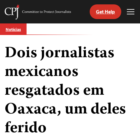
Get Help
Committee
Tog
to
Me
Skip
Protect
Notícias
to
Journalists
content
Dois jornalistas
itch
anguage
mexicanos
resgatados em
Oaxaca, um deles
ferido