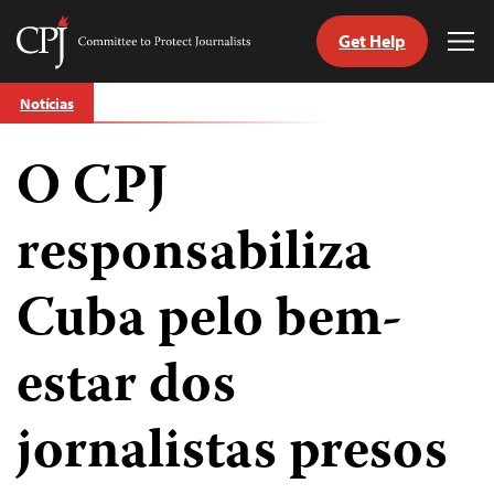
Get Help
Committee
Tog
to
Me
Skip
Protect
Notícias
to
Journalists
content
O CPJ
itch
anguage
responsabiliza
Cuba pelo bem-
estar dos
jornalistas presos