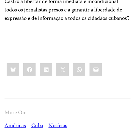
Castro a libertar de forma imediata e incondicional
todos os jornalistas presos e a garantir a liberdade de
expressão e de informação a todos os cidadãos cubanos”.
Share
Bluesky
Facebook
LinkedIn
X
WhatsApp
Email
this:
More On:
Américas
Cuba
Notícias