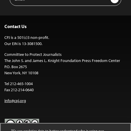
Address
Contact Us
CPJ is a 501(c)3 non-profit.
Our EIN is 13-3081500.
Committee to Protect Journalists
The John S. and James L. Knight Foundation Press Freedom Center
P.O. Box 2675
New York, NY 10108
Tel 212-465-1004
Fax 212-214-0640
info@cpj.org