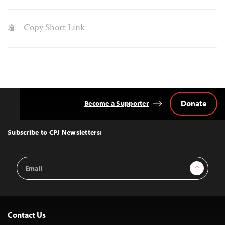
Copy Short Link
Donate
Become a Supporter
Back
to
Top
Subscribe to CPJ Newsletters:
Email
Sign Up
Address
Contact Us