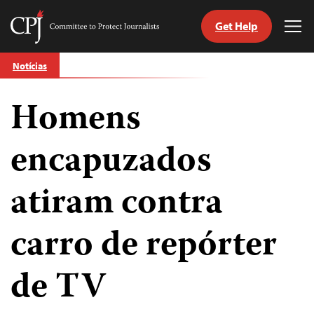
Get Help
Committee
Tog
to
Me
Skip
Protect
Notícias
to
Journalists
content
Homens
itch
anguage
encapuzados
atiram contra
carro de repórter
de TV