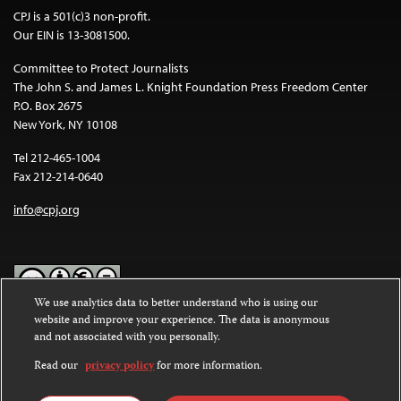
CPJ is a 501(c)3 non-profit.
Our EIN is 13-3081500.
Committee to Protect Journalists
The John S. and James L. Knight Foundation Press Freedom Center
P.O. Box 2675
New York, NY 10108
Tel 212-465-1004
Fax 212-214-0640
info@cpj.org
We use analytics data to better understand who is using our
website and improve your experience. The data is anonymous
Except where noted, text on this website is licensed under a
Creative
and not associated with you personally.
Commons Attribution-NonCommercial-NoDerivatives 4.0
International License
.
Read our
privacy policy
for more information.
Images and other media are not covered by the Creative Commons