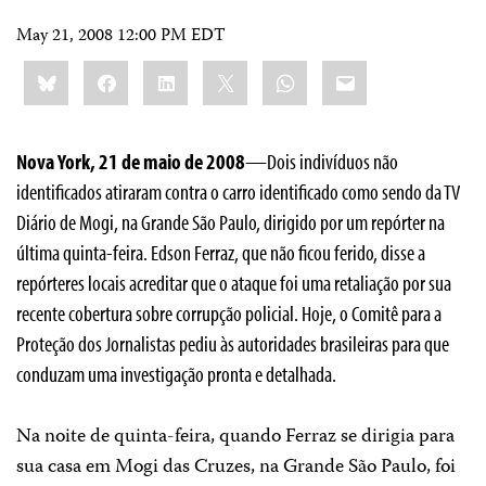
May 21, 2008 12:00 PM EDT
Share
Bluesky
Facebook
LinkedIn
X
WhatsApp
Email
this:
Nova York, 21 de maio de 2008
—Dois indivíduos não
identificados atiraram contra o carro identificado como sendo da TV
Diário de Mogi, na Grande São Paulo, dirigido por um repórter na
última quinta-feira. Edson Ferraz, que não ficou ferido, disse a
repórteres locais acreditar que o ataque foi uma retaliação por sua
recente cobertura sobre corrupção policial. Hoje, o Comitê para a
Proteção dos Jornalistas pediu às autoridades brasileiras para que
conduzam uma investigação pronta e detalhada.
Na noite de quinta-feira, quando Ferraz se dirigia para
sua casa em Mogi das Cruzes, na Grande São Paulo, foi