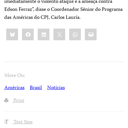
imediatamente o violento ataque e a ameaça contra
Edson Ferraz”, disse o Coordenador Sênior do Programa
das Américas do CPJ, Carlos Lauría.
Share
Bluesky
Facebook
LinkedIn
X
WhatsApp
Email
this:
More On:
Américas
Brasil
Notícias
Print
Text Size