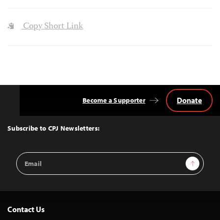
Copy Short Link
Donate
Become a Supporter
Back
to
Top
Subscribe to CPJ Newsletters:
Email
Sign Up
Address
Contact Us