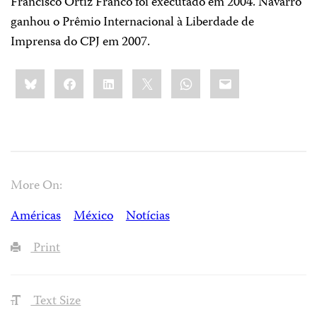
Francisco Ortiz Franco foi executado em 2004. Navarro
ganhou o Prêmio Internacional à Liberdade de
Imprensa do CPJ em 2007.
Share
Bluesky
Facebook
LinkedIn
X
WhatsApp
Email
this:
More On:
Américas
México
Notícias
Print
Text Size