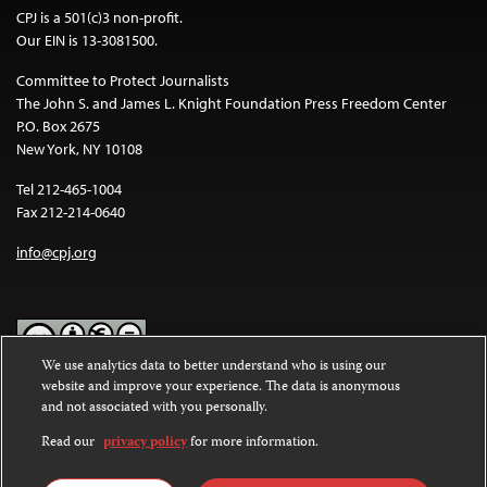
CPJ is a 501(c)3 non-profit.
Our EIN is 13-3081500.
Committee to Protect Journalists
The John S. and James L. Knight Foundation Press Freedom Center
P.O. Box 2675
New York, NY 10108
Tel 212-465-1004
Fax 212-214-0640
info@cpj.org
We use analytics data to better understand who is using our
website and improve your experience. The data is anonymous
Except where noted, text on this website is licensed under a
Creative
and not associated with you personally.
Commons Attribution-NonCommercial-NoDerivatives 4.0
International License
.
Read our
privacy policy
for more information.
Images and other media are not covered by the Creative Commons