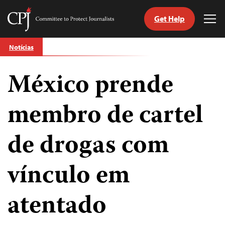
Get Help
Committee
Tog
to
Me
Skip
Protect
Notícias
to
Journalists
content
México prende
itch
anguage
membro de cartel
de drogas com
vínculo em
atentado