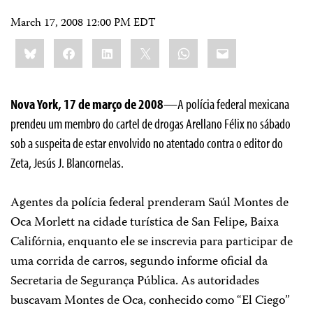
March 17, 2008 12:00 PM EDT
Share
Bluesky
Facebook
LinkedIn
X
WhatsApp
Email
this:
Nova York, 17 de março de 2008
—A polícia federal mexicana
prendeu um membro do cartel de drogas Arellano Félix no sábado
sob a suspeita de estar envolvido no atentado contra o editor do
Zeta, Jesús J. Blancornelas.
Agentes da polícia federal prenderam Saúl Montes de
Oca Morlett na cidade turística de San Felipe, Baixa
Califórnia, enquanto ele se inscrevia para participar de
uma corrida de carros, segundo informe oficial da
Secretaria de Segurança Pública. As autoridades
buscavam Montes de Oca, conhecido como “El Ciego”