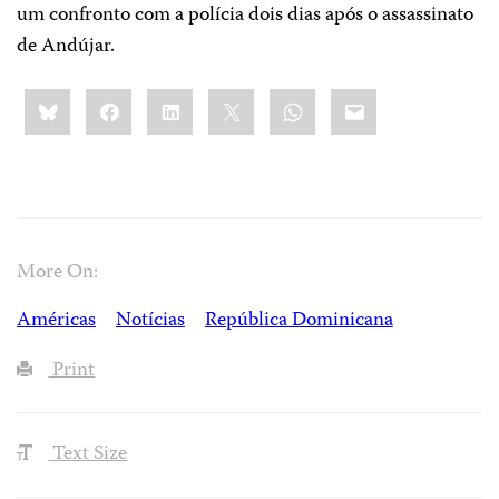
um confronto com a polícia dois dias após o assassinato
de Andújar.
Share
Bluesky
Facebook
LinkedIn
X
WhatsApp
Email
this:
More On:
Américas
Notícias
República Dominicana
Print
Text Size