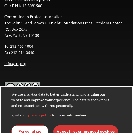
Our EIN is 13-3081500.
Committee to Protect Journalists
The John S. and James L. Knight Foundation Press Freedom Center
P.O. Box 2675
New York, NY 10108
Tel 212-465-1004
Fax 212-214-0640
info@cpj.org
We use analytics data to better understand who is using our
website and improve your experience. The data is anonymous
Except where noted, text on this website is licensed under a
Creative
and not associated with you personally.
Commons Attribution-NonCommercial-NoDerivatives 4.0
International License
.
Read our
privacy policy
for more information.
Images and other media are not covered by the Creative Commons
license. For more information about permissions, see our
FAQs
.
Personalize
Accept recommended cookies