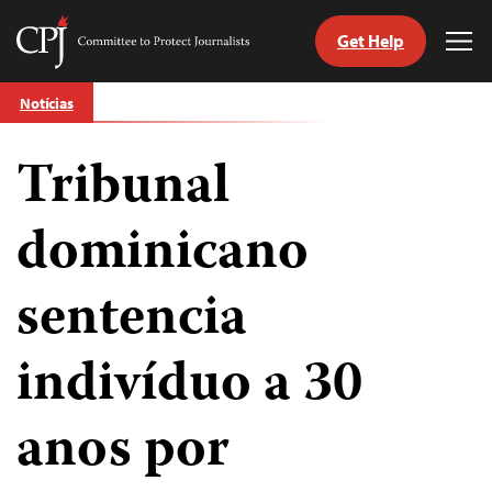
Get Help
Committee
Tog
to
Me
Skip
Protect
Notícias
to
Journalists
content
Tribunal
itch
anguage
dominicano
sentencia
indivíduo a 30
anos por