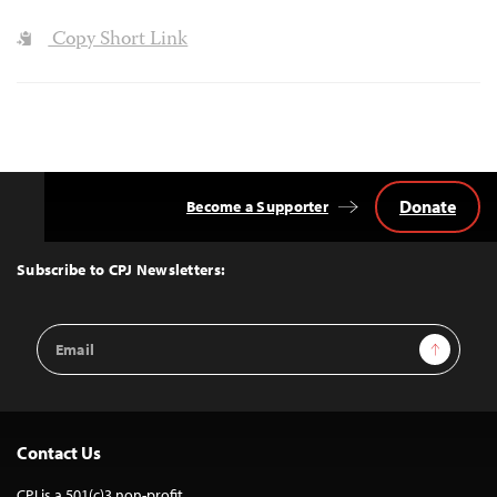
Copy Short Link
Donate
Become a Supporter
Back
to
Top
Subscribe to CPJ Newsletters:
Email
Sign Up
Address
Contact Us
CPJ is a 501(c)3 non-profit.