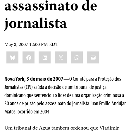
assassinato de
jornalista
May 3, 2007 12:00 PM EDT
Share
Bluesky
Facebook
LinkedIn
X
WhatsApp
Email
this:
Nova York, 3 de maio de 2007—
O Comitê para a Proteção dos
Jornalistas (CPJ) saúda a decisão de um tribunal de justiça
dominicano que sentenciou o líder de uma organização criminosa a
30 anos de prisão pelo assassinato do jornalista Juan Emilio Andújar
Matos, ocorrido em 2004.
Um tribunal de Azua também ordenou que Vladimir