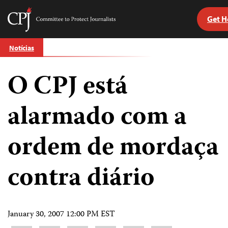
Get H
Committee
to
Skip
Protect
Notícias
to
Journalists
content
O CPJ está
itch
anguage
alarmado com a
ordem de mordaça
contra diário
January 30, 2007 12:00 PM EST
Share