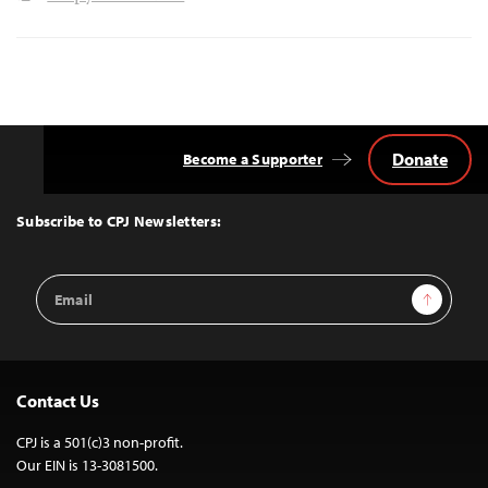
Donate
Become a Supporter
Back
to
Top
Subscribe to CPJ Newsletters:
Email
Sign Up
Address
Contact Us
CPJ is a 501(c)3 non-profit.
Our EIN is 13-3081500.