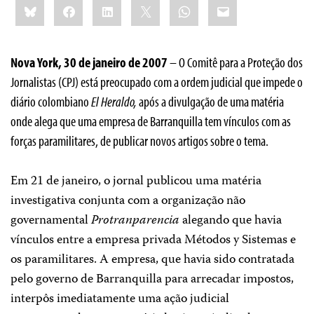
Bluesky
Facebook
LinkedIn
X
WhatsApp
Email
this:
Nova York, 30 de janeiro de 2007
– O Comitê para a Proteção dos
Jornalistas (CPJ) está preocupado com a ordem judicial que impede o
diário colombiano
El Heraldo,
após a divulgação de uma matéria
onde alega que uma empresa de Barranquilla tem vínculos com as
forças paramilitares, de publicar novos artigos sobre o tema.
Em 21 de janeiro, o jornal publicou uma matéria
investigativa conjunta com a organização não
governamental
Protranparencia
alegando que havia
vínculos entre a empresa privada Métodos y Sistemas e
os paramilitares. A empresa, que havia sido contratada
pelo governo de Barranquilla para arrecadar impostos,
interpôs imediatamente uma ação judicial