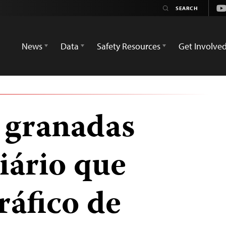
Yo
News
Data
Safety Resources
Get Involve
 granadas
iário que
tráfico de