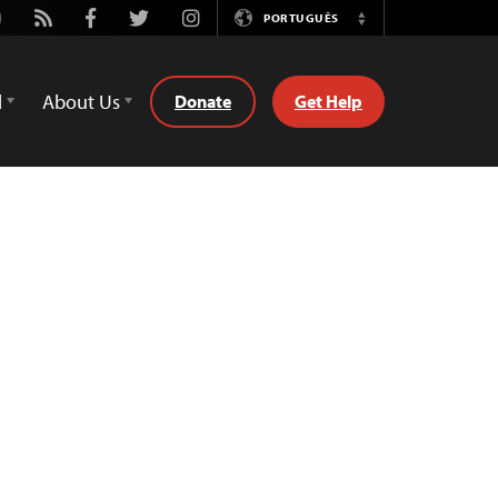
utube
Rss
Facebook
Twitter
Instagram
PORTUGUÊS
Switch
Language
d
About Us
Donate
Get Help