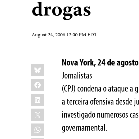
drogas
August 24, 2006 12:00 PM EDT
Nova York, 24 de agos
Share
Bluesky
this:
Jornalistas
Facebook
(CPJ) condena o ataque a g
LinkedIn
a terceira ofensiva desde 
X
investigado numerosos caso
governamental.
WhatsApp