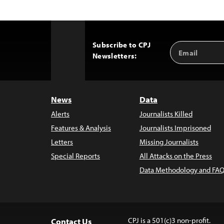
Subscribe to CPJ
Email
Back
Newsletters:
Address
to
Top
News
Data
Alerts
Journalists Killed
Features & Analysis
Journalists Imprisoned
Letters
Missing Journalists
Special Reports
All Attacks on the Press
Data Methodology and FAQ
CPJ is a 501(c)3 non-profit.
Contact Us