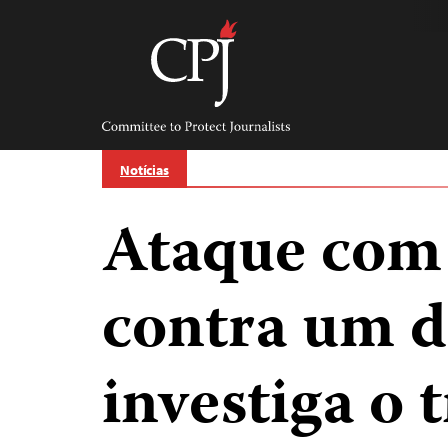
Skip
to
content
Committee
to
Protect
Journalists
Notícias
Ataque com
contra um d
investiga o 