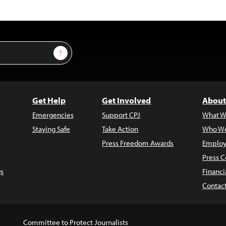
Sign Up
Get Help
Get Involved
About
Emergencies
Support CPJ
What W
Staying Safe
Take Action
Who We
Press Freedom Awards
Employ
Press C
s
Financi
Contac
Committee to Protect Journalists