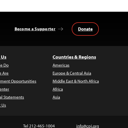
Donate
Become a Supporter
 Us
Countries & Regions
e Do
Americas
 Are
Europe & Central Asia
ment Opportunities
Middle East & North Africa
enter
Africa
al Statements
Asia
t Us
Tel 212-465-1004
info@cpj.org