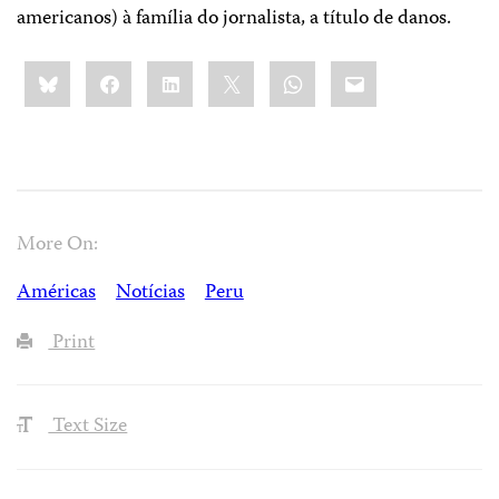
americanos) à família do jornalista, a título de danos.
Share
Bluesky
Facebook
LinkedIn
X
WhatsApp
Email
this:
More On:
Américas
Notícias
Peru
Print
Text Size