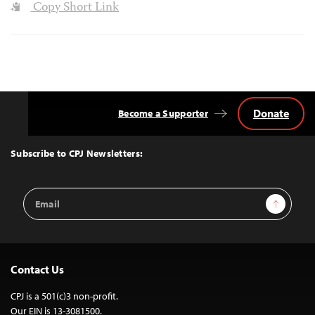
Copy Short Link
Donate
Become a Supporter
Back
to
Top
Subscribe to CPJ Newsletters:
Email
Sign Up
Address
Contact Us
CPJ is a 501(c)3 non-profit.
Our EIN is 13-3081500.