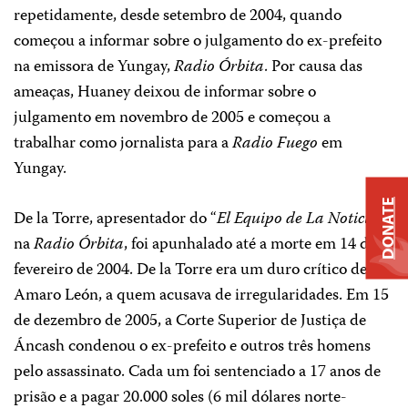
repetidamente, desde setembro de 2004, quando
começou a informar sobre o julgamento do ex-prefeito
na emissora de Yungay,
Radio Órbita
. Por causa das
ameaças, Huaney deixou de informar sobre o
julgamento em novembro de 2005 e começou a
trabalhar como jornalista para a
Radio Fuego
em
Yungay.
DONATE
De la Torre, apresentador do “
El Equipo de La Noticia
”,
na
Radio Órbita
, foi apunhalado até a morte em 14 de
fevereiro de 2004. De la Torre era um duro crítico de
Amaro León, a quem acusava de irregularidades. Em 15
de dezembro de 2005, a Corte Superior de Justiça de
Áncash condenou o ex-prefeito e outros três homens
pelo assassinato. Cada um foi sentenciado a 17 anos de
prisão e a pagar 20.000 soles (6 mil dólares norte-