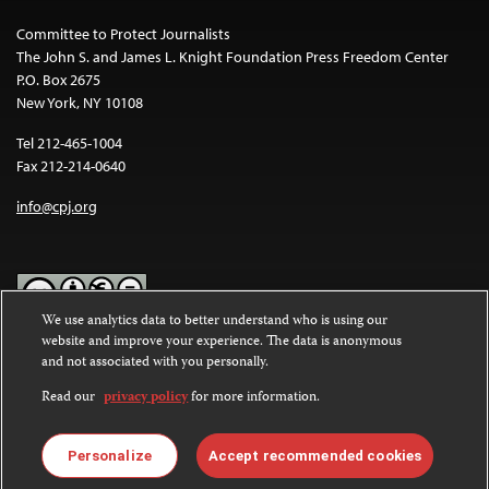
Committee to Protect Journalists
The John S. and James L. Knight Foundation Press Freedom Center
P.O. Box 2675
New York, NY 10108
Tel 212-465-1004
Fax 212-214-0640
info@cpj.org
We use analytics data to better understand who is using our
website and improve your experience. The data is anonymous
Except where noted, text on this website is licensed under a
Creative
and not associated with you personally.
Commons Attribution-NonCommercial-NoDerivatives 4.0
International License
.
Read our
privacy policy
for more information.
Images and other media are not covered by the Creative Commons
license. For more information about permissions, see our
FAQs
.
Personalize
Accept recommended cookies