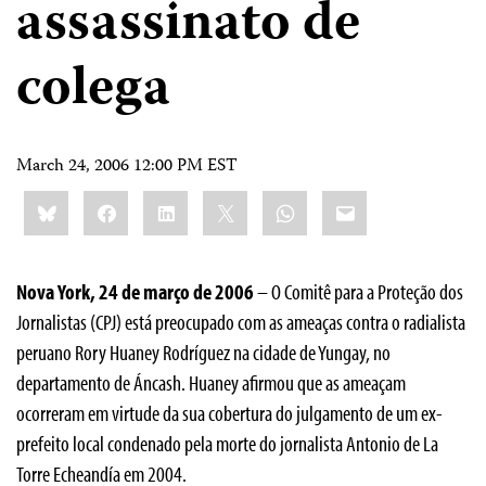
assassinato de
colega
March 24, 2006 12:00 PM EST
Share
Bluesky
Facebook
LinkedIn
X
WhatsApp
Email
this:
Nova York, 24 de março de 2006
– O Comitê para a Proteção dos
Jornalistas (CPJ) está preocupado com as ameaças contra o radialista
peruano Rory Huaney Rodríguez na cidade de Yungay, no
departamento de Áncash. Huaney afirmou que as ameaçam
ocorreram em virtude da sua cobertura do julgamento de um ex-
prefeito local condenado pela morte do jornalista Antonio de La
Torre Echeandía em 2004.