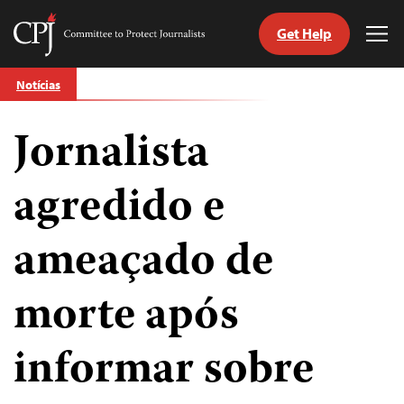
Get Help
Committee
Tog
to
Me
Skip
Protect
Notícias
to
Journalists
content
Jornalista
itch
anguage
agredido e
ameaçado de
morte após
informar sobre