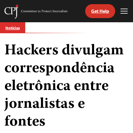
Get Help
Committee
Tog
to
Me
Skip
Protect
Notícias
to
Journalists
content
Hackers divulgam
itch
anguage
correspondência
eletrônica entre
jornalistas e
fontes