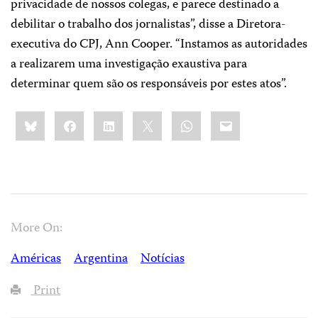
privacidade de nossos colegas, e parece destinado a
debilitar o trabalho dos jornalistas”, disse a Diretora-
executiva do CPJ, Ann Cooper. “Instamos as autoridades
a realizarem uma investigação exaustiva para
determinar quem são os responsáveis por estes atos”.
Share
Bluesky
Facebook
LinkedIn
X
WhatsApp
Email
this:
More On:
Américas
Argentina
Notícias
Print