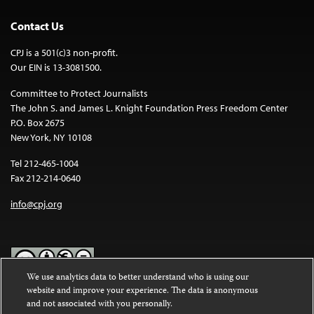
Contact Us
CPJ is a 501(c)3 non-profit.
Our EIN is 13-3081500.
Committee to Protect Journalists
The John S. and James L. Knight Foundation Press Freedom Center
P.O. Box 2675
New York, NY 10108
Tel 212-465-1004
Fax 212-214-0640
info@cpj.org
We use analytics data to better understand who is using our
website and improve your experience. The data is anonymous
Except where noted, text on this website is licensed under a
Creative
and not associated with you personally.
Commons Attribution-NonCommercial-NoDerivatives 4.0