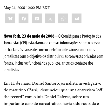
May 24, 2005 12:00 PM EDT
Share
Bluesky
Facebook
LinkedIn
X
WhatsApp
Email
this:
Nova York, 23 de maio de 2006
– O Comitê para a Proteção dos
Jornalistas (CPJ) está alarmado com as informações sobre o acesso
de hackers às caixas de correio eletrônico de vários conhecidos
jornalistas com o objetivo de distribuir suas conversas privadas com
fontes, inclusive funcionários públicos, entre os contatos dos
jornalistas.
Em 11 de maio, Daniel Santoro, jornalista investigativo
do matutino
Clarín
, denunciou que uma entrevista “off
the record” com o juiz Daniel Rafecas, sobre um
importante caso de narcotráfico, havia sido roubada e