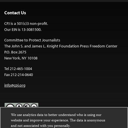
Contact Us
CPJ is a 501(c)3 non-profit.
Our EIN is 13-3081500.
Committee to Protect Journalists
The John S. and James L. Knight Foundation Press Freedom Center
P.O. Box 2675
New York, NY 10108
Tel 212-465-1004
Fax 212-214-0640
info@cpj.org
We use analytics data to better understand who is using our
website and improve your experience. The data is anonymous
Except where noted, text on this website is licensed under a
Creative
and not associated with you personally.
Commons Attribution-NonCommercial-NoDerivatives 4.0