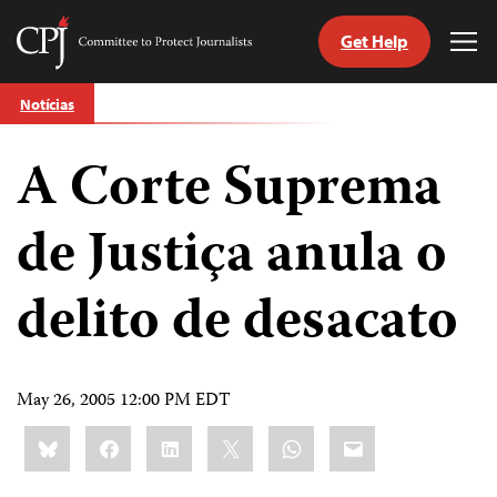
Get Help
Committee
Tog
to
Me
Skip
Protect
Notícias
to
Journalists
content
A Corte Suprema
itch
anguage
de Justiça anula o
delito de desacato
May 26, 2005 12:00 PM EDT
Share
Bluesky
Facebook
LinkedIn
X
WhatsApp
Email
this: