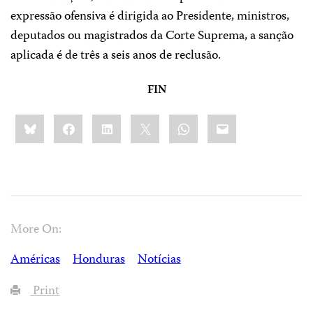
expressão ofensiva é dirigida ao Presidente, ministros,
deputados ou magistrados da Corte Suprema, a sanção
aplicada é de três a seis anos de reclusão.
FIN
Share
Bluesky
Facebook
LinkedIn
X
WhatsApp
Email
this:
More On:
Américas
Honduras
Notícias
Print