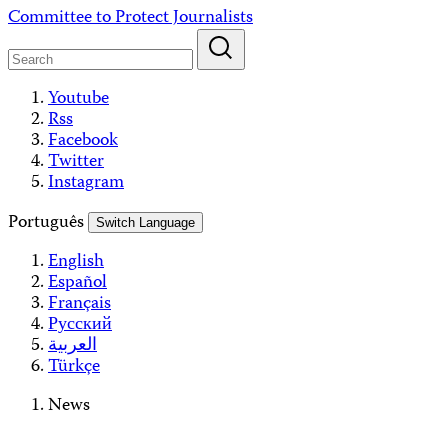
Skip
Committee to Protect Journalists
to
content
Youtube
Rss
Facebook
Twitter
Instagram
Português
Switch Language
English
Español
Français
Русский
العربية
Türkçe
News