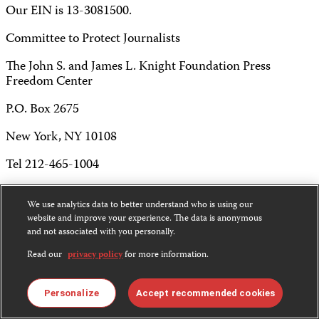
Our EIN is 13-3081500.
Committee to Protect Journalists
The John S. and James L. Knight Foundation Press
Freedom Center
P.O. Box 2675
New York, NY 10108
Tel 212-465-1004
Fax 212-214-0640
We use analytics data to better understand who is using our
info@cpj.org
website and improve your experience. The data is anonymous
and not associated with you personally.
Read our
privacy policy
for more information.
Except where noted, text on this website is licensed under
Personalize
Accept recommended cookies
a
Creative Commons Attribution-NonCommercial-