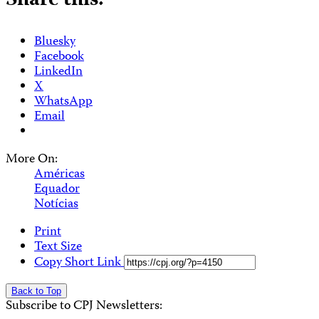
Share this:
Bluesky
Facebook
LinkedIn
X
WhatsApp
Email
More On:
Américas
Equador
Notícias
Print
Text Size
Copy Short Link
Back to Top
Subscribe to CPJ Newsletters: