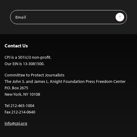
Email
Sign Up
Address
Contact Us
CPJ is a 501(c)3 non-profit.
Our EIN is 13-3081500.
Committee to Protect Journalists
The John S. and James L. Knight Foundation Press Freedom Center
P.O. Box 2675
New York, NY 10108
Tel 212-465-1004
Fax 212-214-0640
info@cpj.org