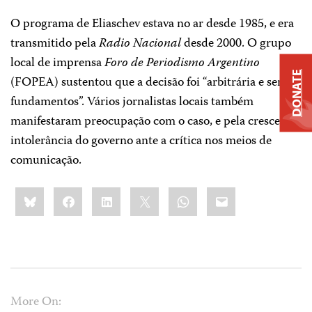
O programa de Eliaschev estava no ar desde 1985, e era
transmitido pela
Radio Nacional
desde 2000. O grupo
local de imprensa
Foro de Periodismo Argentino
DONATE
(FOPEA) sustentou que a decisão foi “arbitrária e sem
fundamentos”. Vários jornalistas locais também
manifestaram preocupação com o caso, e pela crescente
intolerância do governo ante a crítica nos meios de
comunicação.
Share
Bluesky
Facebook
LinkedIn
X
WhatsApp
Email
this:
More On: