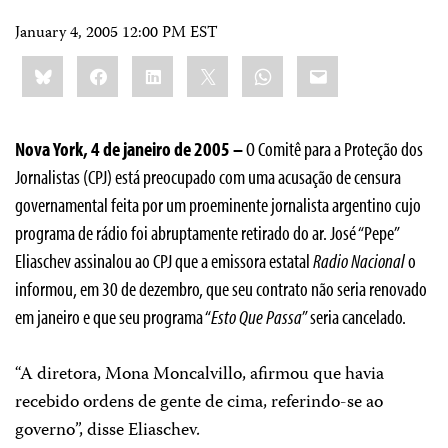
January 4, 2005 12:00 PM EST
Share
Bluesky
Facebook
LinkedIn
X
WhatsApp
Email
this:
Nova York, 4 de janeiro de 2005 –
O Comitê para a Proteção dos
Jornalistas (CPJ) está preocupado com uma acusação de censura
governamental feita por um proeminente jornalista argentino cujo
programa de rádio foi abruptamente retirado do ar. José “Pepe”
Eliaschev assinalou ao CPJ que a emissora estatal
Radio Nacional
o
informou, em 30 de dezembro, que seu contrato não seria renovado
em janeiro e que seu programa “
Esto Que Passa
” seria cancelado.
“A diretora, Mona Moncalvillo, afirmou que havia
recebido ordens de gente de cima, referindo-se ao
governo”, disse Eliaschev.