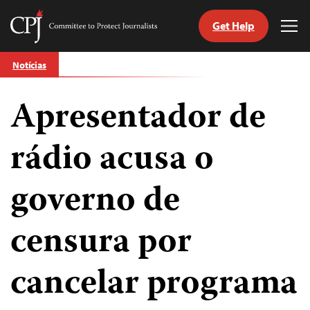
Get Help
Committee
Tog
to
Me
Skip
Protect
Notícias
to
Journalists
content
Apresentador de
itch
anguage
rádio acusa o
governo de
censura por
cancelar programa