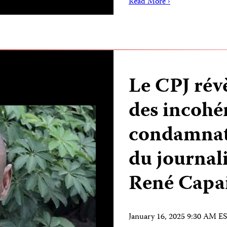
Read More ›
Le CPJ révè
des incohé
condamnat
du journali
René Capa
January 16, 2025 9:30 AM E