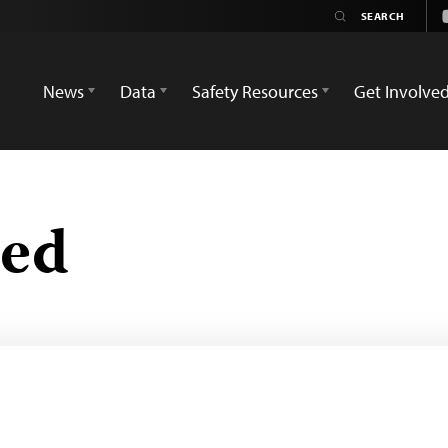
News
Data
Safety Resources
Get Involve
zed