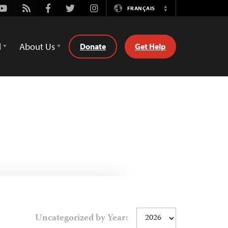
Youtube
Rss
Facebook
Twitter
Instagram
FRANÇAIS
Switch
Language
d
About Us
Donate
Get Help
Uncategorized by Year: