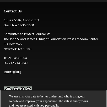
Contact Us
CPJ is a 501(c)3 non-profit.
Our EIN is 13-3081500.
Committee to Protect Journalists
The John S. and James L. Knight Foundation Press Freedom Center
P.O. Box 2675
New York, NY 10108
Tel 212-465-1004
Fax 212-214-0640
info@cpj.org
We use analytics data to better understand who is using our
website and improve your experience. The data is anonymous
Except where noted, text on this website is licensed under a
Creative
and not associated with you personally.