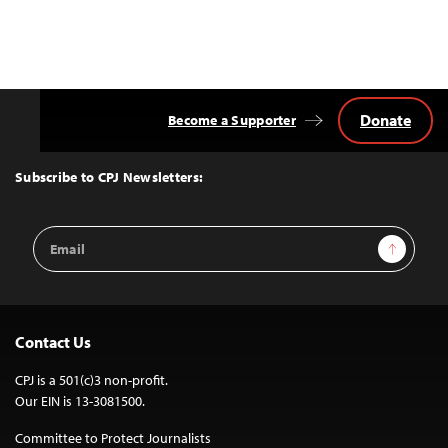
Donate
Become a Supporter
Back
to
Top
Subscribe to CPJ Newsletters:
Email
Sign Up
Address
Contact Us
CPJ is a 501(c)3 non-profit.
Our EIN is 13-3081500.
Committee to Protect Journalists