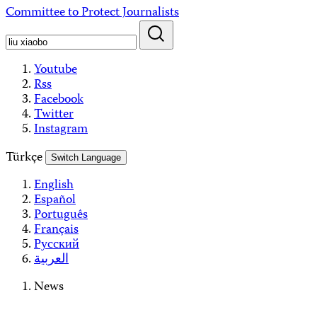
Skip
Committee to Protect Journalists
to
content
Youtube
Rss
Facebook
Twitter
Instagram
Türkçe
Switch Language
English
Español
Português
Français
Русский
العربية
News