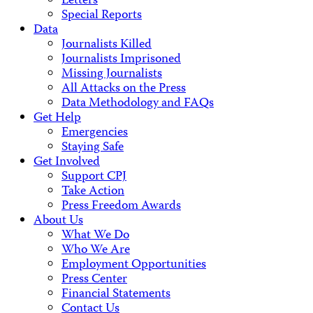
Letters
Special Reports
Data
Journalists Killed
Journalists Imprisoned
Missing Journalists
All Attacks on the Press
Data Methodology and FAQs
Get Help
Emergencies
Staying Safe
Get Involved
Support CPJ
Take Action
Press Freedom Awards
About Us
What We Do
Who We Are
Employment Opportunities
Press Center
Financial Statements
Contact Us