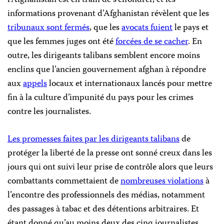
l’Afghanistan est en train de s’effondrer, et les
informations provenant d’Afghanistan révèlent que les
tribunaux sont fermés
, que les
avocats fuient
le pays et
que les femmes juges ont été
forcées de se cacher
. En
outre, les dirigeants talibans semblent encore moins
enclins que l’ancien gouvernement afghan à répondre
aux
appels
locaux et internationaux lancés pour mettre
fin à la culture d’impunité du pays pour les crimes
contre les journalistes.
Les promesses faites par les dirigeants talibans
de
protéger la liberté de la presse ont sonné creux dans les
jours qui ont suivi leur prise de contrôle alors que leurs
combattants commettaient de
nombreuses
violations
à
l’encontre des professionnels des médias, notamment
des passages à tabac et des détentions arbitraires. Et
étant donné qu’au moins deux des cinq journalistes