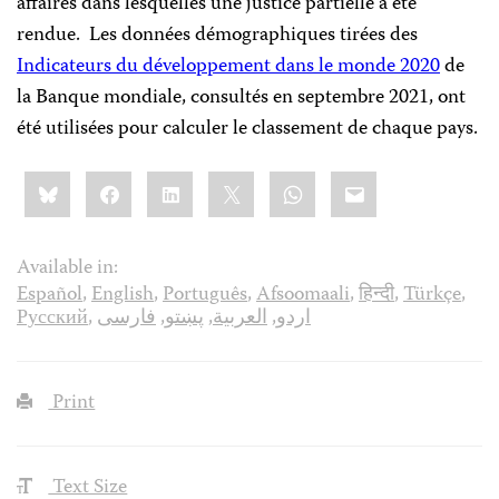
affaires dans lesquelles une justice partielle a été
rendue. Les données démographiques tirées des
Indicateurs du développement dans le monde 2020
de
la Banque mondiale, consultés en septembre 2021, ont
été utilisées pour calculer le classement de chaque pays.
Share
Bluesky
Facebook
LinkedIn
X
WhatsApp
Email
this:
Available in:
Español
,
English
,
Português
,
Afsoomaali
,
हिन्दी
,
Türkçe
,
Русский
,
فارسی
,
پښتو
,
العربية
,
اردو
Print
Text Size