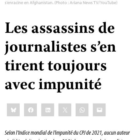
s’enracine en Afghanistan. (Photo : Ariana News TV/YouTube)
Les assassins de
journalistes s’en
tirent toujours
avec impunité
Share
Bluesky
Facebook
LinkedIn
X
WhatsApp
Email
this:
Selon l’Indice mondial de l’impunité du CPJ de 2021, aucun auteur