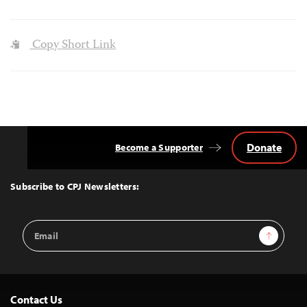
Copy Short Link
Donate
Become a Supporter
Back
to
Top
Subscribe to CPJ Newsletters:
Email
Sign Up
Address
Contact Us