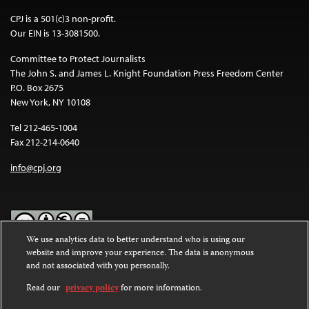
CPJ is a 501(c)3 non-profit.
Our EIN is 13-3081500.
Committee to Protect Journalists
The John S. and James L. Knight Foundation Press Freedom Center
P.O. Box 2675
New York, NY 10108
Tel 212-465-1004
Fax 212-214-0640
info@cpj.org
We use analytics data to better understand who is using our
website and improve your experience. The data is anonymous
Except where noted, text on this website is licensed under a
Creative
and not associated with you personally.
Commons Attribution-NonCommercial-NoDerivatives 4.0
International License
.
Read our
privacy policy
for more information.