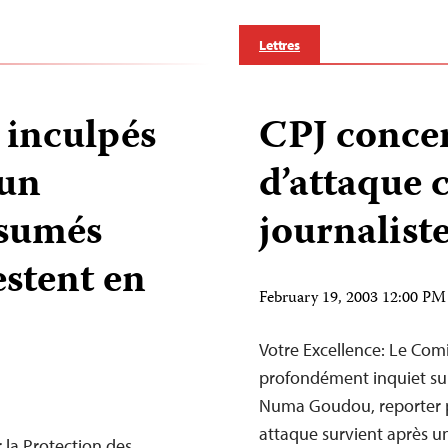
Lettres
 inculpés
CPJ concer
’un
d’attaque 
ésumés
journalist
stent en
February 19, 2003 12:00 P
Votre Excellence: Le Comi
profondément inquiet sui
Numa Goudou, reporter p
attaque survient après un
la Protection des