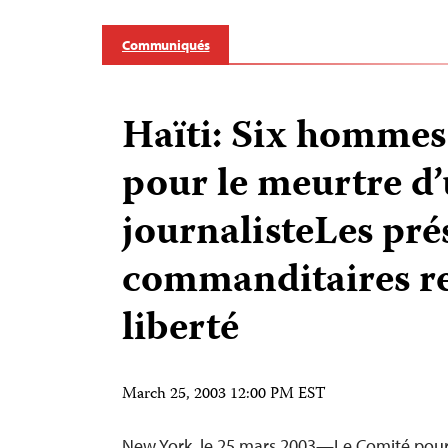
Communiqués
Haïti: Six hommes
pour le meurtre d
journalisteLes pr
commanditaires re
liberté
March 25, 2003 12:00 PM EST
New York, le 25 mars 2003—Le Comité pour 