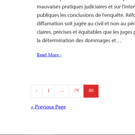
mauvaises pratiques judiciaires et sur l’int
publiques les conclusions de l’enquête. Réfo
diffamation soit jugée au civil et non au pén
claires, précises et équitables que les juge
la détermination des dommages et…
Read More ›
Posts
‹
1
…
79
80
pagination
Posts
« Previous Page
navigation