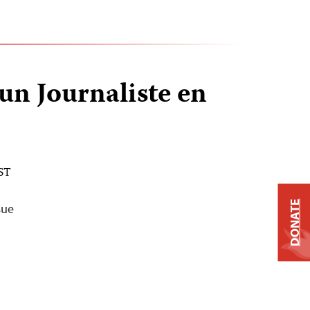
un Journaliste en
EST
DONATE
sue