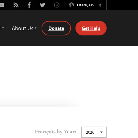
Youtube
Rss
Facebook
Twitter
Instagram
FRANÇAIS
Switch
Language
d
About Us
Donate
Get Help
Français by Year:
2026