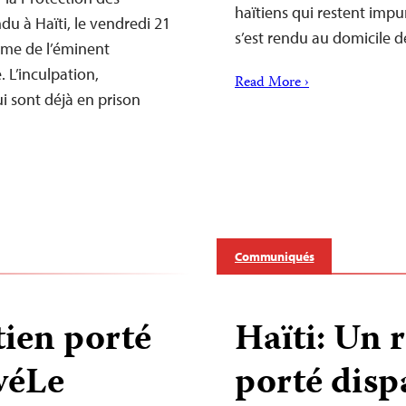
haïtiens qui restent imp
ndu à Haïti, le vendredi 21
s’est rendu au domicile
rime de l’éminent
 L’inculpation,
Read More ›
 sont déjà en prison
Communiqués
tien porté
Haïti: Un 
véLe
porté disp