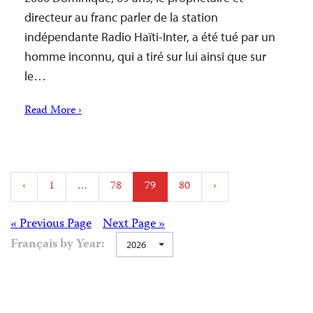
directeur au franc parler de la station
indépendante Radio Haïti-Inter, a été tué par un
homme inconnu, qui a tiré sur lui ainsi que sur
le…
Read More ›
Posts
‹
1
…
78
79
80
›
pagination
Posts
« Previous Page
Next Page »
Français by Year:
2026
navigation