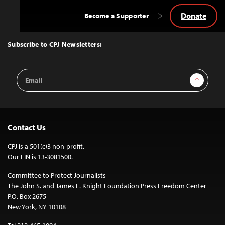
Donate
Become a Supporter
Back
to
Top
Subscribe to CPJ Newsletters:
Email
Sign Up
Address
Contact Us
CPJ is a 501(c)3 non-profit.
Our EIN is 13-3081500.
Committee to Protect Journalists
The John S. and James L. Knight Foundation Press Freedom Center
P.O. Box 2675
New York, NY 10108