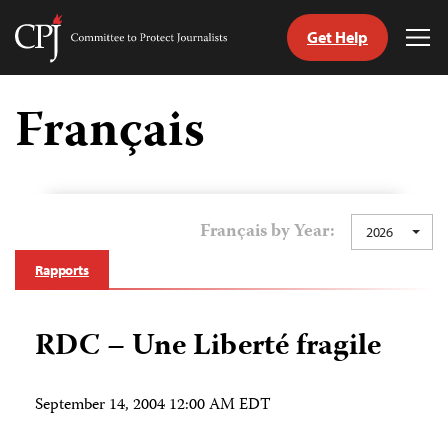
Get Help
Committee
Tog
to
Me
Skip
Protect
to
Français
Journalists
content
tch
nguage
Français by Year:
2026
Rapports
RDC – Une Liberté fragile
September 14, 2004 12:00 AM EDT