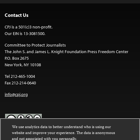
Contact Us
CPJ is a 501(c)3 non-profit.
Our EIN is 13-3081500.
Committee to Protect Journalists
The John S. and James L. Knight Foundation Press Freedom Center
P.O. Box 2675
New York, NY 10108
Tel 212-465-1004
Fax 212-214-0640
info@cpj.org
We use analytics data to better understand who is using our
website and improve your experience. The data is anonymous
Except where noted, text on this website is licensed under a
Creative
and not associated with you personally.