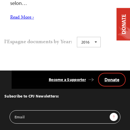
selon…
Read More ›
DONATE
l'Espagne documents by Year:
2016
Donate
Become a Supporter
Back
to
Top
Subscribe to CPJ Newsletters:
Email
Sign Up
Address