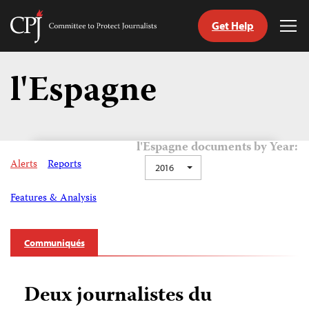
Get Help
Committee
Tog
to
Me
Skip
Protect
to
l'Espagne
Journalists
content
tch
nguage
l'Espagne documents by Year:
Alerts
Reports
2016
Features & Analysis
Communiqués
Deux journalistes du