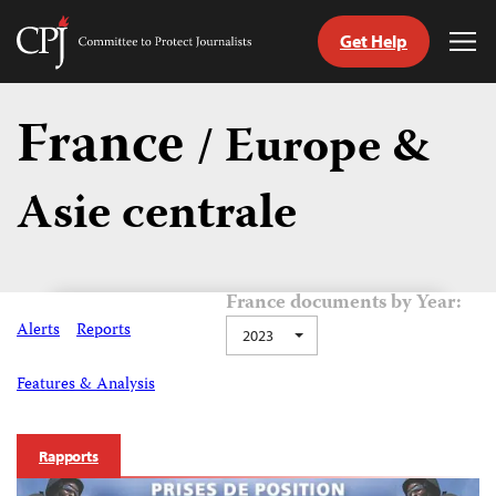
Get Help
Committee
Tog
to
Me
Skip
Protect
to
France
Journalists
/ Europe &
content
Asie centrale
tch
nguage
France documents by Year:
Alerts
Reports
2023
Features & Analysis
Rapports