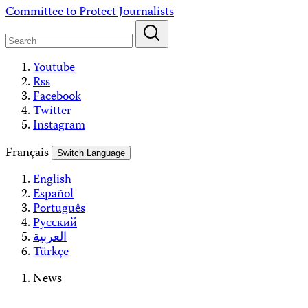
Skip
Committee to Protect Journalists
to
content
Youtube
Rss
Facebook
Twitter
Instagram
Français
Switch Language
English
Español
Português
Русский
العربية
Türkçe
News