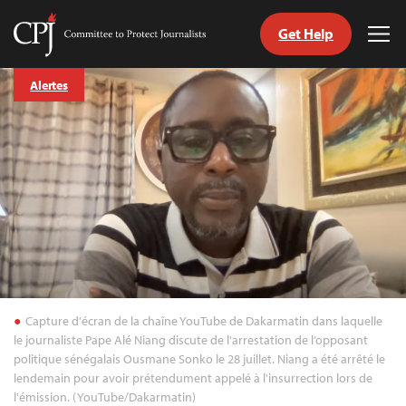
Get Help
Committee
Tog
to
Me
Skip
Protect
Alertes
to
Journalists
content
tch
nguage
Capture d'écran de la chaîne YouTube de Dakarmatin dans laquelle
le journaliste Pape Alé Niang discute de l'arrestation de l’opposant
politique sénégalais Ousmane Sonko le 28 juillet. Niang a été arrêté le
lendemain pour avoir prétendument appelé à l'insurrection lors de
l'émission. (YouTube/Dakarmatin)