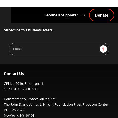
Donate
Become a Supporter
Back
to
Top
Subscribe to CPJ Newsletters:
Email
Sign Up
Address
Contact Us
CPJ is a 501(c)3 non-profit.
Our EIN is 13-3081500.
Committee to Protect Journalists
The John S. and James L. Knight Foundation Press Freedom Center
P.O. Box 2675
New York, NY 10108