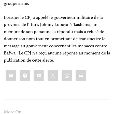
groupe armé.
Lorsque le CPJ a appelé le gouverneur militaire de la
province de l’Ituri, Johnny Luboya N’kashama, un
membre de son personnel a répondu mais a refusé de
donner son nom tout en promettant de transmettre le
message au gouverneur concernant les menaces contre
Bafwa. Le CPJ n’a reçu aucune réponse au moment de la
publication de cette alerte.
Share
Bluesky
Facebook
LinkedIn
X
WhatsApp
Email
this:
More On: