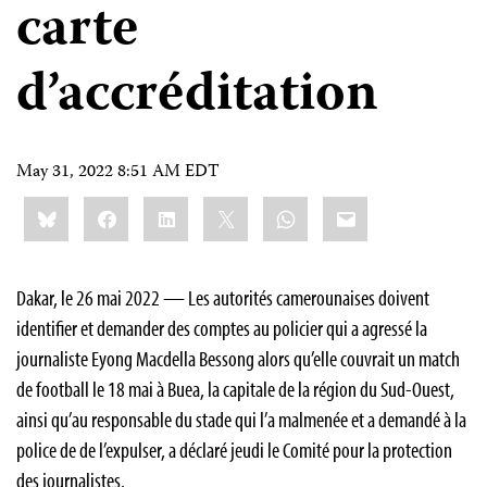
carte
d’accréditation
May 31, 2022 8:51 AM EDT
Share
Bluesky
Facebook
LinkedIn
X
WhatsApp
Email
this:
Dakar, le 26 mai 2022 — Les autorités camerounaises doivent
identifier et demander des comptes au policier qui a agressé la
journaliste Eyong Macdella Bessong alors qu’elle couvrait un match
de football le 18 mai à Buea, la capitale de la région du Sud-Ouest,
ainsi qu’au responsable du stade qui l’a malmenée et a demandé à la
police de de l’expulser, a déclaré jeudi le Comité pour la protection
des journalistes.