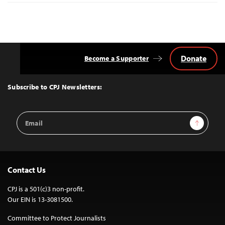
Donate
Become a Supporter
Back
to
Top
Subscribe to CPJ Newsletters:
Email
Sign Up
Address
Contact Us
CPJ is a 501(c)3 non-profit.
Our EIN is 13-3081500.
Committee to Protect Journalists