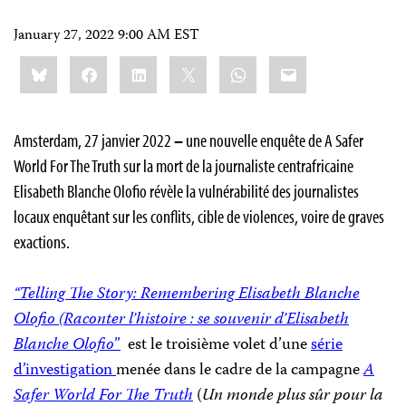
January 27, 2022 9:00 AM EST
Share
Bluesky
Facebook
LinkedIn
X
WhatsApp
Email
this:
Amsterdam, 27 janvier 2022
–
une nouvelle enquête de A Safer
World For The Truth sur la mort de la journaliste centrafricaine
Elisabeth Blanche Olofio révèle la vulnérabilité des journalistes
locaux enquêtant sur les conflits, cible de violences, voire de graves
exactions.
“Telling The Story: Remembering Elisabeth Blanche
Olofio (Raconter l’histoire : se souvenir d’Elisabeth
Blanche Olofio
”
est le troisième volet d’une
série
d’investigation
menée dans le cadre de la campagne
A
Safer World For The Truth
(
Un monde plus sûr pour la