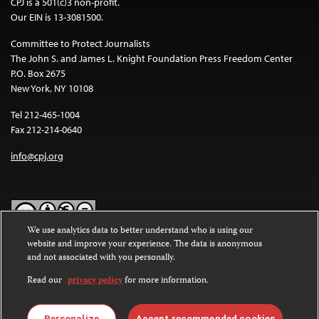
CPJ is a 501(c)3 non-profit.
Our EIN is 13-3081500.
Committee to Protect Journalists
The John S. and James L. Knight Foundation Press Freedom Center
P.O. Box 2675
New York, NY 10108
Tel 212-465-1004
Fax 212-214-0640
info@cpj.org
We use analytics data to better understand who is using our
website and improve your experience. The data is anonymous
Except where noted, text on this website is licensed under a
Creative
and not associated with you personally.
Commons Attribution-NonCommercial-NoDerivatives 4.0
International License
.
Read our
privacy policy
for more information.
Images and other media are not covered by the Creative Commons
license. For more information about permissions, see our
FAQs
.
Personalize
Accept recommended cookies