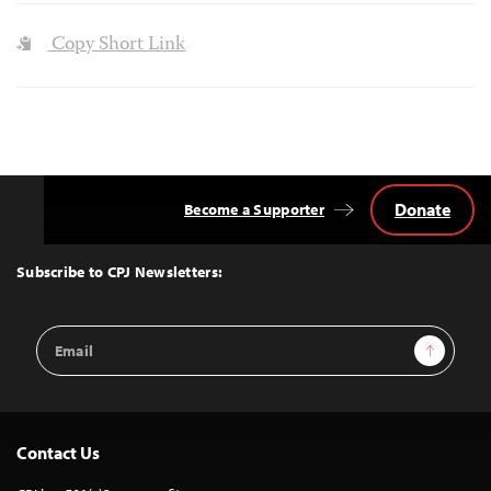
Copy Short Link
Donate
Become a Supporter
Back
to
Top
Subscribe to CPJ Newsletters:
Email
Sign Up
Address
Contact Us