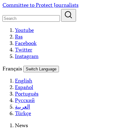
Skip
Committee to Protect Journalists
to
content
Youtube
Rss
Facebook
Twitter
Instagram
Français
Switch Language
English
Español
Português
Русский
العربية
Türkçe
News