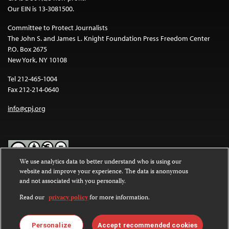
Our EIN is 13-3081500.
Committee to Protect Journalists
The John S. and James L. Knight Foundation Press Freedom Center
P.O. Box 2675
New York, NY 10108
Tel 212-465-1004
Fax 212-214-0640
info@cpj.org
We use analytics data to better understand who is using our
website and improve your experience. The data is anonymous
Except where noted, text on this website is licensed under a
Creative
and not associated with you personally.
Commons Attribution-NonCommercial-NoDerivatives 4.0
International License
.
Read our
privacy policy
for more information.
Images and other media are not covered by the Creative Commons
license. For more information about permissions, see our
FAQs
.
Personalize
Accept recommended cookies