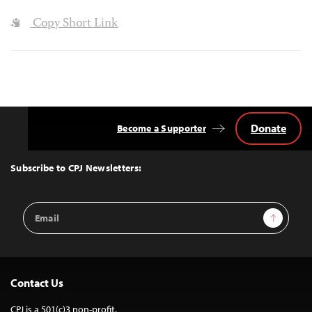
Copy Short Link
Donate
Become a Supporter
Back
to
Top
Subscribe to CPJ Newsletters:
Email
Sign Up
Address
Contact Us
CPJ is a 501(c)3 non-profit.