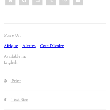
More On:
Afrique
Alertes
Cote D'ivoire
Available in:
English
Print
Text Size