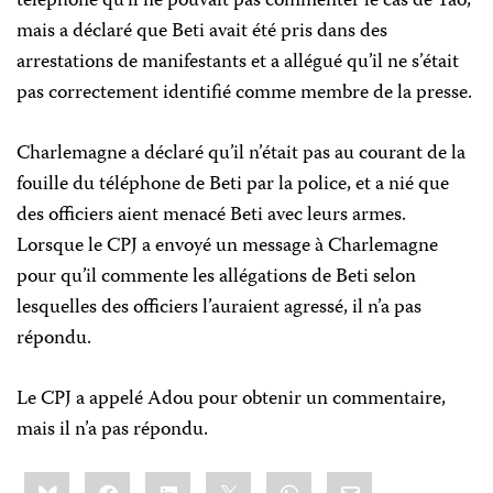
téléphone qu’il ne pouvait pas commenter le cas de Yao,
mais a déclaré que Beti avait été pris dans des
arrestations de manifestants et a allégué qu’il ne s’était
pas correctement identifié comme membre de la presse.
Charlemagne a déclaré qu’il n’était pas au courant de la
fouille du téléphone de Beti par la police, et a nié que
des officiers aient menacé Beti avec leurs armes.
Lorsque le CPJ a envoyé un message à Charlemagne
pour qu’il commente les allégations de Beti selon
lesquelles des officiers l’auraient agressé, il n’a pas
répondu.
Le CPJ a appelé Adou pour obtenir un commentaire,
mais il n’a pas répondu.
Share
Bluesky
Facebook
LinkedIn
X
WhatsApp
Email
this: