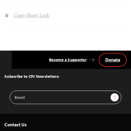
Copy Short Link
Donate
Become a Supporter
Back
to
Top
Subscribe to CPJ Newsletters:
Email
Sign Up
Address
Contact Us