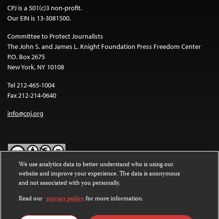
CPJ is a 501(c)3 non-profit.
Our EIN is 13-3081500.
Committee to Protect Journalists
The John S. and James L. Knight Foundation Press Freedom Center
P.O. Box 2675
New York, NY 10108
Tel 212-465-1004
Fax 212-214-0640
info@cpj.org
We use analytics data to better understand who is using our
website and improve your experience. The data is anonymous
Except where noted, text on this website is licensed under a
Creative
and not associated with you personally.
Commons Attribution-NonCommercial-NoDerivatives 4.0
International License
.
Read our
privacy policy
for more information.
Images and other media are not covered by the Creative Commons