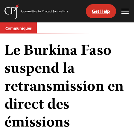
Get Help
Committee
Tog
to
Me
Skip
Protect
Communiqués
to
Journalists
content
Le Burkina Faso
tch
nguage
suspend la
retransmission en
direct des
émissions