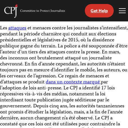
Get Help
Committee
To
to
Me
Skip
Protect
Les
attaques
et menaces contre les journalistes s’intensifient,
to
Journalists
pendant la période charnière qui conduit aux élections
content
présidentielles et législatives de 2015, où la dissidence
publique gagne du terrain. La police a été soupçonnée d’être
tch
l’auteur d’un tiers des attaques contre la presse. En mars,
nguage
des inconnus ont brutalement attaqué un journaliste
chevronné. En fin d’année cependant, les autorités n’étaient
toujours pas en mesure d’identifier le mobile, les auteurs, ou
les cerveaux de l’agression. Ce regain de menaces et
d’attaques se produit
dans un contexte marqué
par
l’adoption de lois anti-presse. Le CPJ a identifié 17 lois
répressives vis-à-vis des médias, notamment la loi
interdisant toute publication jugée séditieuse par le
gouvernement. Depuis cinq ans, les autorités tanzaniennes
ont promis d’étudier la législation, mais, a la fin de l’année
dernière, aucun changement n’a été observé. Le CPJ a
constaté que ces lois ont été utilisées pour contraindre la