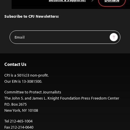
Back
to
Top
Subscribe to CPJ Newsletters:
Email
Sign Up
Address
Contact Us
CPJ is a 501(c)3 non-profit.
Our EIN is 13-3081500.
Committee to Protect Journalists
The John S. and James L. Knight Foundation Press Freedom Center
P.O. Box 2675
New York, NY 10108
Tel 212-465-1004
Fax 212-214-0640