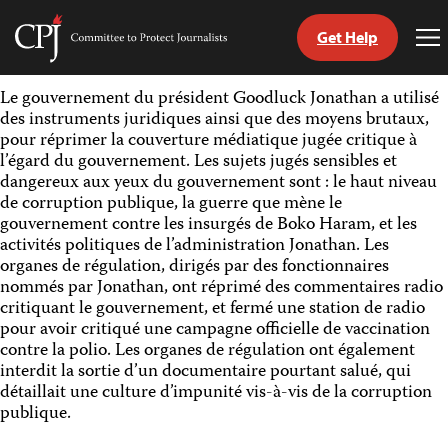
Get Help
Committee
To
to
Me
Skip
Protect
Le gouvernement du président Goodluck Jonathan a utilisé
to
Journalists
des instruments juridiques ainsi que des moyens brutaux,
content
pour réprimer la couverture médiatique jugée critique à
l’égard du gouvernement. Les sujets jugés sensibles et
tch
dangereux aux yeux du gouvernement sont : le haut niveau
nguage
de corruption publique, la guerre que mène le
gouvernement contre les insurgés de Boko Haram, et les
activités politiques de l’administration Jonathan. Les
organes de régulation, dirigés par des fonctionnaires
nommés par Jonathan, ont réprimé des commentaires radio
critiquant le gouvernement, et fermé une station de radio
pour avoir critiqué une campagne officielle de vaccination
contre la polio. Les organes de régulation ont également
interdit la sortie d’un documentaire pourtant salué, qui
détaillait une culture d’impunité vis-à-vis de la corruption
publique.