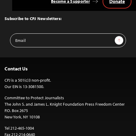
Donate
Become a Supporter
Back
to
Top
Subscribe to CPJ Newsletters:
Email
Sign Up
Address
Contact Us
CPJ is a 501(c)3 non-profit.
Our EIN is 13-3081500.
Committee to Protect Journalists
The John S. and James L. Knight Foundation Press Freedom Center
P.O. Box 2675
New York, NY 10108
Tel 212-465-1004
Fax 212-214-0640