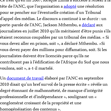
Ce n’est qu’en fin 2007, lorsque Zuma a succédé à Mbeki à la
tête de l’ANC, que l’organisation a
adopté
une résolution
pour se pencher sur l’éventuelle création d’un Tribunal
d’appel des médias. Le discours a continué à se durcir : un
porte-parole de l’ANC, Jackson Mthembu, a
déclaré
aux
journalistes en juillet 2010 qu’ils méritaient d’être punis s’ils
étaient reconnus coupables par un tribunal des médias. « Si
vous devez aller en prison, soit », a déclaré Mthembu. «Si
vous devez payer des millions pour diffamation, soit. Si les
journalistes doivent être licenciés parce qu’ils ne
contribuent pas à l’édification de l’Afrique du Sud que nous
voulons, soit », a-t-il martelé.
Un
document de travail
élaboré par l’ANC en septembre
2010 disait qu’un bref survol de la presse écrite « révèle un
degré étonnant de malhonnêteté, de manque d’intégrité
professionnelle et d’indépendance », soulignant un «
conglomérat croissant de la propriété et une
homogénéisation des contenus ».