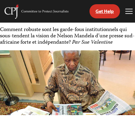
Get Help
Committee
To
to
Me
Skip
Protect
Comment robuste sont les garde-fous institutionnels qui
to
Journalists
sous-tendent la vision de Nelson Mandela d’une presse sud-
content
africaine forte et indépendante?
Par Sue Valentine
tch
nguage