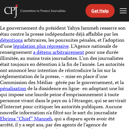
Get Help
Committee
To
to
Me
Skip
Protect
Le gouvernement du président Yahya Jammeh resserre son
to
Journalists
étau contre la presse indépendante déjà affaiblie par les
content
détentions
arbitraires, les poursuites pénales, et l’adoption
d’une
législation plus répressive
. L’Agence nationale de
tch
renseignement
a détenu arbitrairement
pour une durée
nguage
illimitée, au moins trois journalistes. L’un des journalistes
était toujours en détention à la fin de l’année. Les autorités
ont annoncé leur intention de réintroduire la loi sur la
réglementation de la presse, – mise en place d’une
Commission des Médias -gérée par le gouvernement, et la
pénalisation
de la dissidence en ligne- en adoptant une loi
qui impose une lourde peine d’emprisonnement à toute
personne vivant dans le pays ou à l’étranger, qui se servirait
d’Internet pour critiquer les autorités publiques. Aucune
nouvelle information n’a filtré sur le sort du journaliste
Ebrima “Chief” Manneh
, qui a disparu après avoir été
arrêté, il y a sept ans, par des agents de l’agence de