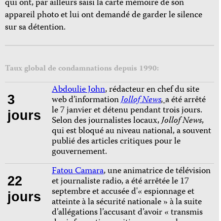
qui ont, par ailleurs saisi la carte mémoire de son
appareil photo et lui ont demandé de garder le silence
sur sa détention.
Taux global de condamnations depuis 1990:
Abdoulie John
, rédacteur en chef du site
3
web d’information
Jollof News
,
a été arrêté
le 7 janvier et détenu pendant trois jours.
jours
Selon des journalistes locaux,
Jollof News
,
qui est bloqué au niveau national, a souvent
publié des articles critiques pour le
gouvernement.
Fatou Camara
, une animatrice de télévision
22
et journaliste radio, a été arrêtée le 17
septembre et accusée d'« espionnage et
jours
atteinte à la sécurité nationale » à la suite
d’allégations l’accusant d’avoir « transmis