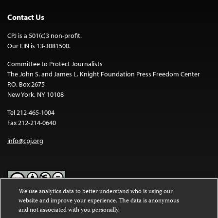
Contact Us
CPJ is a 501(c)3 non-profit.
Our EIN is 13-3081500.
Committee to Protect Journalists
The John S. and James L. Knight Foundation Press Freedom Center
P.O. Box 2675
New York, NY 10108
Tel 212-465-1004
Fax 212-214-0640
info@cpj.org
We use analytics data to better understand who is using our
website and improve your experience. The data is anonymous
Except where noted, text on this website is licensed under a
Creative
and not associated with you personally.
Commons Attribution-NonCommercial-NoDerivatives 4.0