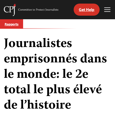
Get Help
Committee
Tog
to
Me
Skip
Protect
Rapports
to
Journalists
content
Journalistes
tch
nguage
emprisonnés dans
le monde: le 2e
total le plus élevé
de l’histoire