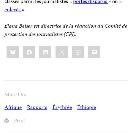
classés parmi les journalistes «
portés disparus
» ou «
enlevés
».
Elana Beiser est directrice de la rédaction du Comité de
protection des journalistes (CPJ).
Share
Bluesky
Facebook
LinkedIn
X
WhatsApp
Email
this:
More On:
Afrique
Rapports
Érythrée
Éthiopie
Print