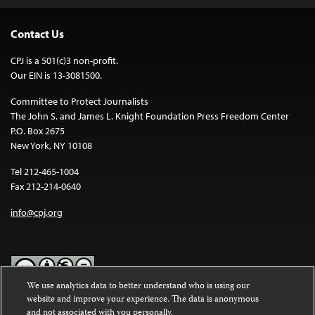
Contact Us
CPJ is a 501(c)3 non-profit.
Our EIN is 13-3081500.
Committee to Protect Journalists
The John S. and James L. Knight Foundation Press Freedom Center
P.O. Box 2675
New York, NY 10108
Tel 212-465-1004
Fax 212-214-0640
info@cpj.org
We use analytics data to better understand who is using our
website and improve your experience. The data is anonymous
Except where noted, text on this website is licensed under a
Creative
and not associated with you personally.