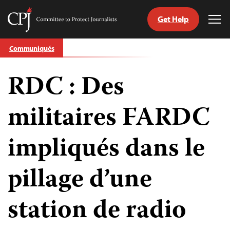
Get Help
Committee
Tog
to
Me
Skip
Protect
Communiqués
to
Journalists
content
RDC : Des
tch
nguage
militaires FARDC
impliqués dans le
pillage d’une
station de radio