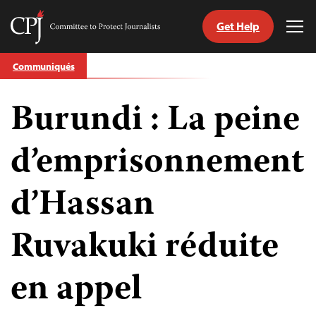
Get Help
Committee
Tog
to
Me
Skip
Protect
Communiqués
to
Journalists
content
Burundi : La peine
tch
nguage
d’emprisonnement
d’Hassan
Ruvakuki réduite
en appel