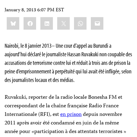
January 8, 2013 6:07 PM EST
Share
Bluesky
Facebook
LinkedIn
X
WhatsApp
Email
this:
Nairobi, le 8 janvier 2013– Une cour d’appel au Burundi a
aujourd’hui déclaré le journaliste Hassan Ruvakuki non coupable des
accusations de terrorisme contre lui et réduit à trois ans de prison la
peine d’emprisonnement à perpétuité qui lui avait été infligée, selon
des journalistes locaux et des médias.
Ruvakuki, reporter de la radio locale Bonesha FM et
correspondant de la chaîne française Radio France
Internationale (RFI), est
en prison
depuis novembre
2011 après avoir été condamné en juin de la même
année pour «participation à des attentats terroristes »