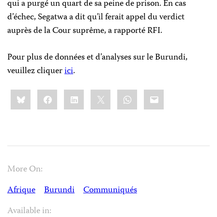
qui a purgé un quart de sa peine de prison. En cas
d’échec, Segatwa a dit qu’il ferait appel du verdict
auprès de la Cour suprême, a rapporté RFI.
Pour plus de données et d’analyses sur le Burundi,
veuillez cliquer
ici
.
Share
Bluesky
Facebook
LinkedIn
X
WhatsApp
Email
this:
More On:
Afrique
Burundi
Communiqués
Available in: