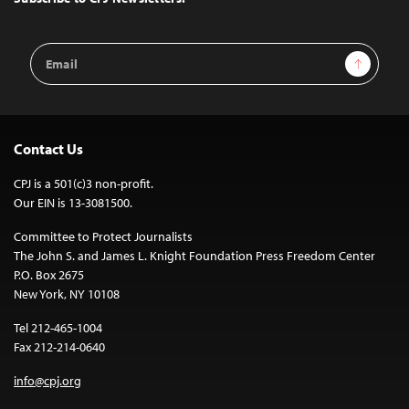
Email
Sign Up
Address
Contact Us
CPJ is a 501(c)3 non-profit.
Our EIN is 13-3081500.
Committee to Protect Journalists
The John S. and James L. Knight Foundation Press Freedom Center
P.O. Box 2675
New York, NY 10108
Tel 212-465-1004
Fax 212-214-0640
info@cpj.org