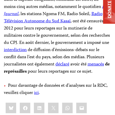
DONATE
moins cinq autres médias, notamment le quotidien
Le
Journal
, les stations Ngoma FM, Radio Soleil,
Radio
Télévision Autonome du Sud Kasaï
, ont été censurés en
2012 pour leurs reportages sur la mutinerie de
militaires contre le gouvernement, selon des recherches
du CPJ. En août dernier, le gouvernement a imposé une
interdiction
de diffusion d’émissions-débats sur le
conflit dans l’est du pays, selon des médias. Plusieurs
journalistes ont également
déclaré
avoir été
menacés
de
représailles
pour leurs reportages sur ce sujet.
Pour davantage de données et d’analyses sur la RDC,
veuillez cliquer
ici
.
Share
Bluesky
Facebook
LinkedIn
X
WhatsApp
Email
this: