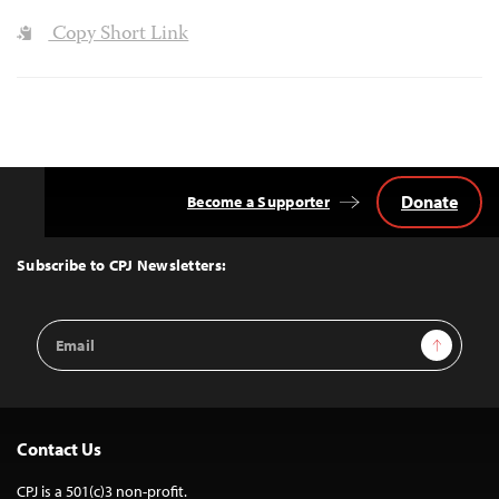
Copy Short Link
Donate
Become a Supporter
Back
to
Top
Subscribe to CPJ Newsletters:
Email
Sign Up
Address
Contact Us
CPJ is a 501(c)3 non-profit.