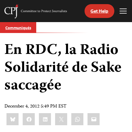
Get Help
Committee
Tog
to
Me
Skip
Protect
Communiqués
to
Journalists
content
En RDC, la Radio
tch
nguage
Solidarité de Sake
saccagée
December 4, 2012 5:49 PM EST
Share
Bluesky
Facebook
LinkedIn
X
WhatsApp
Email
this: