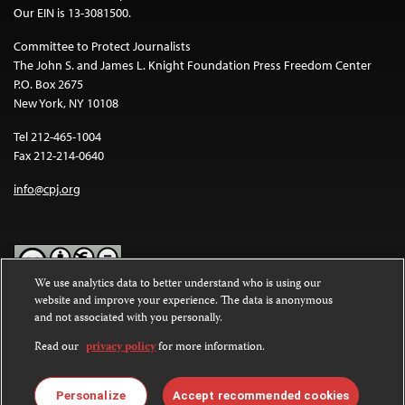
Our EIN is 13-3081500.
Committee to Protect Journalists
The John S. and James L. Knight Foundation Press Freedom Center
P.O. Box 2675
New York, NY 10108
Tel 212-465-1004
Fax 212-214-0640
info@cpj.org
We use analytics data to better understand who is using our
website and improve your experience. The data is anonymous
Except where noted, text on this website is licensed under a
Creative
and not associated with you personally.
Commons Attribution-NonCommercial-NoDerivatives 4.0
International License
.
Read our
privacy policy
for more information.
Images and other media are not covered by the Creative Commons
license. For more information about permissions, see our
FAQs
.
Personalize
Accept recommended cookies