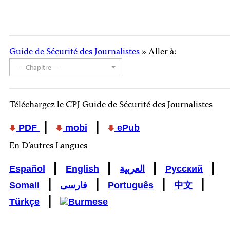
Guide de Sécurité des Journalistes
» Aller à:
— Chapitre —
Téléchargez le CPJ Guide de Sécurité des Journalistes
|
|
PDF
mobi
ePub
En D’autres Langues
|
|
|
|
Español
English
العربية
Русский
|
|
|
|
Somali
فارسی
Português
中文
|
Türkçe