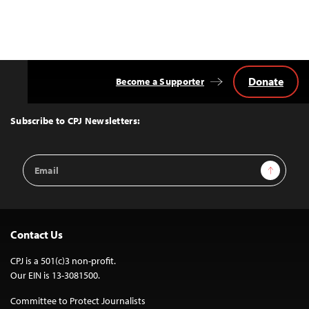
Donate
Become a Supporter
Back
to
Top
Subscribe to CPJ Newsletters:
Email
Sign Up
Address
Contact Us
CPJ is a 501(c)3 non-profit.
Our EIN is 13-3081500.
Committee to Protect Journalists