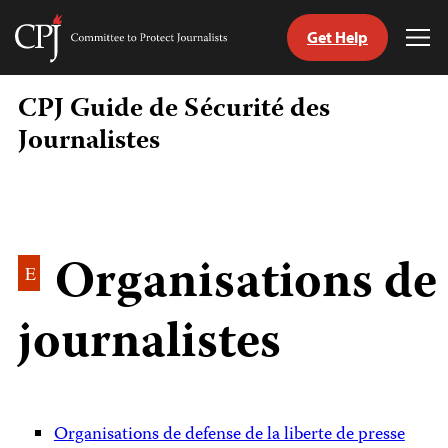
Get Help
Committee
Tog
to
Me
Skip
Protect
CPJ Guide de Sécurité des
to
Journalists
content
Journalistes
tch
nguage
Organisations de
E
journalistes
Organisations de defense de la liberte de presse