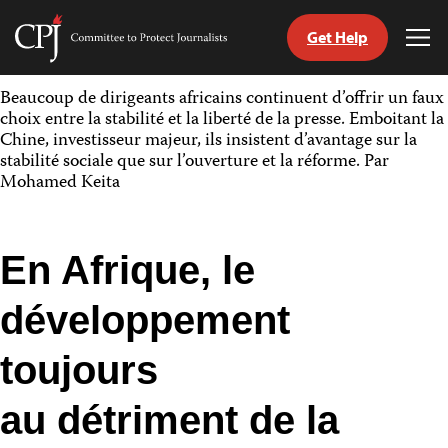
Get Help
Committee
Tog
to
Me
Skip
Protect
Beaucoup de dirigeants africains continuent d’offrir un faux
to
Journalists
choix entre la stabilité et la liberté de la presse. Emboitant la
content
Chine, investisseur majeur, ils insistent d’avantage sur la
stabilité sociale que sur l’ouverture et la réforme. Par
tch
Mohamed Keita
nguage
En Afrique, le
développement
toujours
au détriment de la