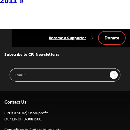
2011 »
Donate
Become a Supporter
Back
to
Top
Subscribe to CPJ Newsletters:
Email
Sign Up
Address
Contact Us
CPJ is a 501(c)3 non-profit.
Our EIN is 13-3081500.
Committee to Protect Journalists