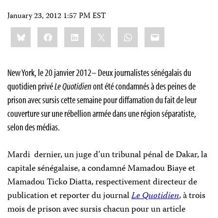
January 23, 2012 1:57 PM EST
Share
Bluesky
Facebook
LinkedIn
X
WhatsApp
Email
this:
New York, le 20 janvier 2012– Deux journalistes sénégalais du
quotidien privé
Le Quotidien
ont été condamnés à des peines de
prison avec sursis cette semaine pour diffamation du fait de leur
couverture sur une rébellion armée dans une région séparatiste,
selon des médias.
Mardi
dernier, un juge d’un tribunal pénal de Dakar, la
capitale sénégalaise, a condamné
Mamadou Biaye et
Mamadou Ticko Diatta, respectivement directeur de
publication et reporter du journal
Le Quotidien
, à
trois
mois de prison avec sursis chacun pour un article