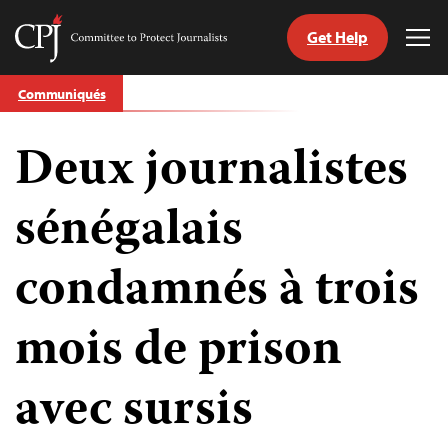
Get Help
Committee
Tog
to
Me
Skip
Protect
Communiqués
to
Journalists
content
Deux journalistes
tch
nguage
sénégalais
condamnés à trois
mois de prison
avec sursis