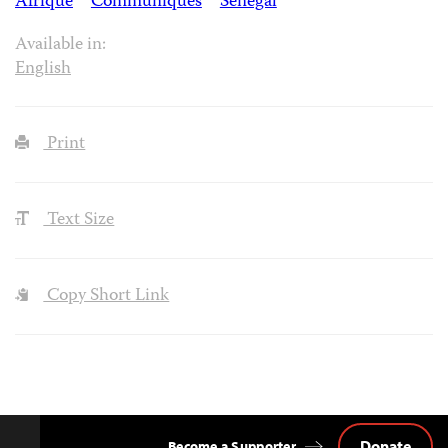
Afrique
Communiqués
Sénégal
Available in:
English
Print
Text Size
Copy Short Link
Donate
Become a Supporter