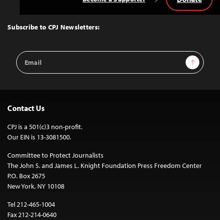
Back
to
Top
Subscribe to CPJ Newsletters:
Email
Sign Up
Address
Contact Us
CPJ is a 501(c)3 non-profit.
Our EIN is 13-3081500.
Committee to Protect Journalists
The John S. and James L. Knight Foundation Press Freedom Center
P.O. Box 2675
New York, NY 10108
Tel 212-465-1004
Fax 212-214-0640