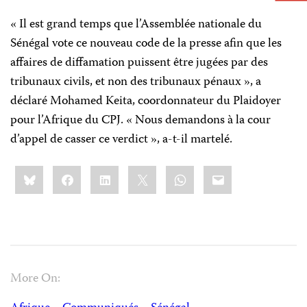
« Il est grand temps que l’Assemblée nationale du
Sénégal vote ce nouveau code de la presse afin que les
affaires de diffamation puissent être jugées par des
tribunaux civils, et non des tribunaux pénaux », a
déclaré Mohamed Keita, coordonnateur du Plaidoyer
pour l’Afrique du CPJ. « Nous demandons à la cour
d’appel de casser ce verdict », a-t-il martelé.
Share
Bluesky
Facebook
LinkedIn
X
WhatsApp
Email
this:
More On: