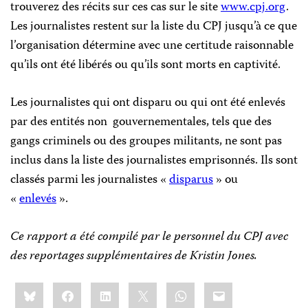
trouverez des récits sur ces cas sur le site
www.cpj.org
.
Les journalistes restent sur la liste du CPJ jusqu’à ce que
l’organisation détermine avec une certitude raisonnable
qu’ils ont été libérés ou qu’ils sont morts en captivité.
Les journalistes qui ont disparu ou qui ont été enlevés
par des entités non gouvernementales, tels que des
gangs criminels ou des groupes militants, ne sont pas
inclus dans la liste des journalistes emprisonnés. Ils sont
classés parmi les journalistes «
disparus
» ou
«
enlevés
».
Ce rapport a été compilé par le personnel du CPJ avec
des reportages supplémentaires de Kristin Jones.
Share
Bluesky
Facebook
LinkedIn
X
WhatsApp
Email
this: