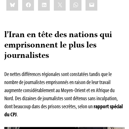
Bluesky
Facebook
LinkedIn
X
WhatsApp
Email
this:
l’Iran en tête des nations qui
emprisonnent le plus les
journalistes
De nettes différences régionales sont constatées tandis que le
nombre de journalistes emprisonnés en raison de leur travail
augmente considérablement au Moyen-Orient et en Afrique du
Nord. Des dizaines de journalistes sont détenus sans inculpation,
dont beaucoup dans des prisons secrètes, selon un
rapport spécial
du CPJ
.