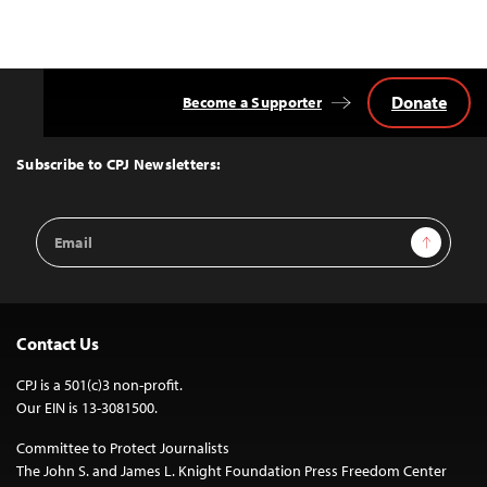
Donate
Become a Supporter
Back
to
Top
Subscribe to CPJ Newsletters:
Email
Sign Up
Address
Contact Us
CPJ is a 501(c)3 non-profit.
Our EIN is 13-3081500.
Committee to Protect Journalists
The John S. and James L. Knight Foundation Press Freedom Center