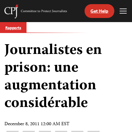
Get Help
Committee
Tog
to
Me
Skip
Protect
Rapports
to
Journalists
content
Journalistes en
tch
nguage
prison: une
augmentation
considérable
December 8, 2011 12:00 AM EST
Share