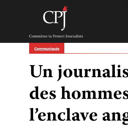
Skip
to
content
Committee
to
Protect
Journalists
Communiqués
Un journali
des hommes
l’enclave an