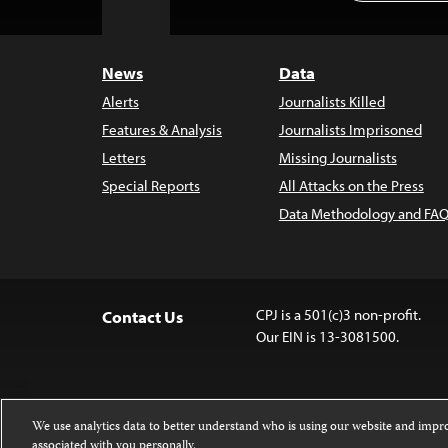
to
Top
News
Data
Alerts
Journalists Killed
Features & Analysis
Journalists Imprisoned
Letters
Missing Journalists
Special Reports
All Attacks on the Press
Data Methodology and FAQ
CPJ is a 501(c)3 non-profit.
Contact Us
Our EIN is 13-3081500.
We use analytics data to better understand who is using our website and imp
associated with you personally.