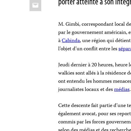
porter atteinte à son intég
Email
M. Gimbi, correspondant local d
par le gouvernement américain, es
à
Cabinda
, une région qui détient
l’objet d’un conflit entre les
sépar
Jeudi dernier à 20 heures, heure 
walkies sont allés à la résidence 
ont entendu les hommes menacer d
journalistes locaux et des
médias
.
Cette descente fait partie d’une 
également avocat, pour ses report
commis par les forces gouvernemen
selon des médias et des recherch