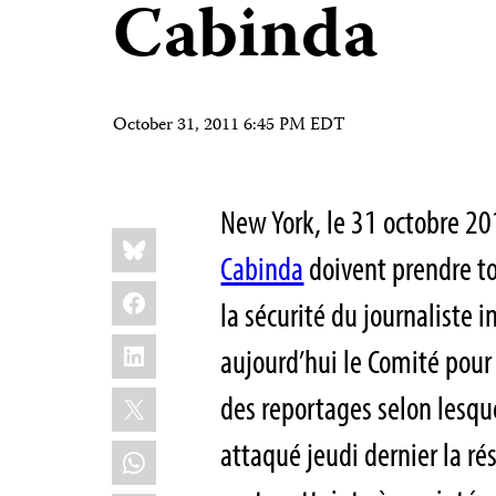
Cabinda
October 31, 2011 6:45 PM EDT
New York, le 31 octobre 20
Share
Bluesky
this:
Cabinda
doivent prendre to
Facebook
la sécurité du journaliste
LinkedIn
aujourd’hui le Comité pour 
X
des reportages selon lesq
attaqué jeudi dernier la r
WhatsApp