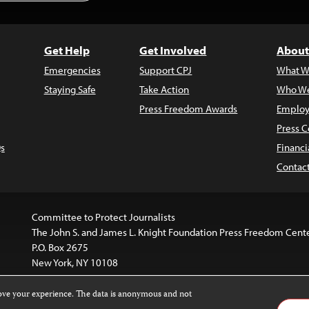
Get Help
Get Involved
About
Emergencies
Support CPJ
What W
Staying Safe
Take Action
Who We
Press Freedom Awards
Employ
Press C
s
Financi
Contac
Committee to Protect Journalists
The John S. and James L. Knight Foundation Press Freedom Cent
P.O. Box 2675
New York, NY 10108
rove your experience. The data is anonymous and not