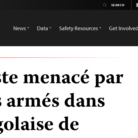
News
Data
Safety Resources
Get Involve
ste menacé par
 armés dans
golaise de