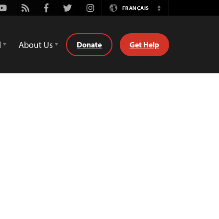
Youtube
Rss
Facebook
Twitter
Instagram
FRANÇAIS
Switch
Language
d
About Us
Donate
Get Help