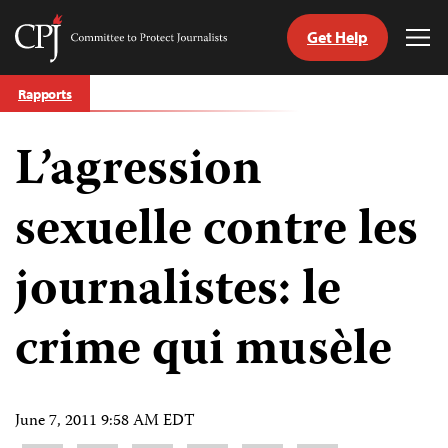
Get Help
Committee
Tog
to
Me
Skip
Protect
Rapports
to
Journalists
content
L’agression
tch
nguage
sexuelle contre les
journalistes: le
crime qui musèle
June 7, 2011 9:58 AM EDT
Share