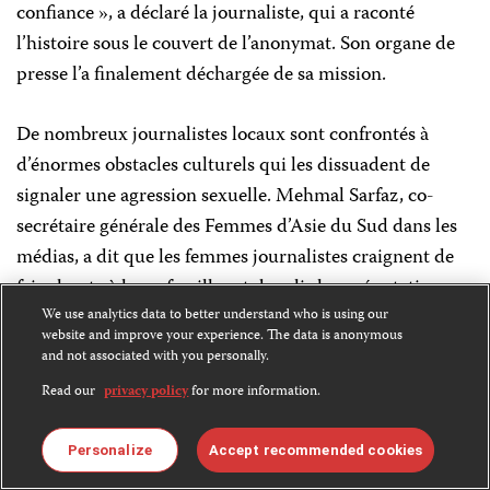
confiance », a déclaré la journaliste, qui a raconté
l’histoire sous le couvert de l’anonymat. Son organe de
presse l’a finalement déchargée de sa mission.
De nombreux journalistes locaux sont confrontés à
d’énormes obstacles culturels qui les dissuadent de
signaler une agression sexuelle. Mehmal Sarfaz, co-
secrétaire générale des Femmes d’Asie du Sud dans les
médias, a dit que les femmes journalistes craignent de
faire honte à leurs familles et de salir leur réputation en
signalant une agression aux autorités ou à leurs
We use analytics data to better understand who is using our
website and improve your experience. The data is anonymous
employeurs. «Elles savent qu’il n’y aura aucune suite »,
and not associated with you personally.
a-t-elle martelé.
Read our
privacy policy
for more information.
Deborah Nyangulu-Chipofya, secrétaire générale de
Personalize
Accept recommended cookies
l’Institut des médias d’Afrique australe au Malawi, a