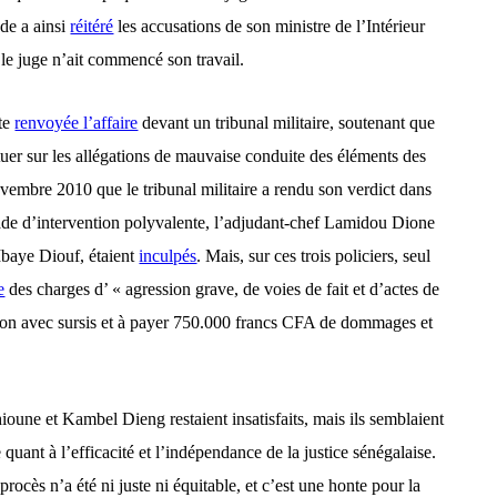
de a ainsi
réitéré
les accusations de son ministre de l’Intérieur
 le juge n’ait commencé son travail.
ite
renvoyée l’affaire
devant un tribunal militaire, soutenant que
tuer sur les allégations de mauvaise conduite des éléments des
ovembre 2010 que le tribunal militaire a rendu son verdict dans
gade d’intervention polyvalente, l’adjudant-chef Lamidou Dione
Mbaye Diouf, étaient
inculpés
. Mais, sur ces trois policiers, seul
e
des charges d’
«
agression grave, de voies de fait et d’actes de
son avec sursis et à payer 750.000 francs CFA de dommages et
 Thioune et Kambel Dieng
restaient
insatisfaits, mais ils semblaient
quant à l’efficacité et l’indépendance de la justice sénégalaise.
e procès n’a été ni juste ni équitable, et c’est une honte pour la