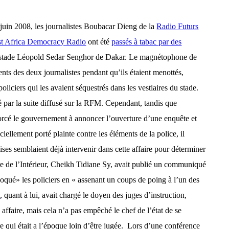
1 juin 2008, les journalistes Boubacar Dieng de la
Radio Futurs
t Africa Democracy Radio
ont été
passés à tabac par des
u stade Léopold Sedar Senghor de Dakar. Le magnétophone de
ments des deux journalistes pendant qu’ils étaient menottés,
oliciers qui les avaient séquestrés dans les vestiaires du stade.
é par la suite diffusé sur la RFM. Cependant, tandis que
forcé le gouvernement à annoncer l’ouverture d’une enquête et
ellement porté plainte contre les éléments de la police, il
ses semblaient déjà intervenir dans cette affaire pour déterminer
tre de l’Intérieur, Cheikh Tidiane Sy, avait publié un communiqué
oqué» les policiers en « assenant un coups de poing à l’un des
e
,
quant à lui, avait chargé le doyen des juges d’instruction,
ffaire, mais cela n’a pas empêché le chef de l’état de se
qui était a l’époque loin d’être jugée.
Lors d’une conférence