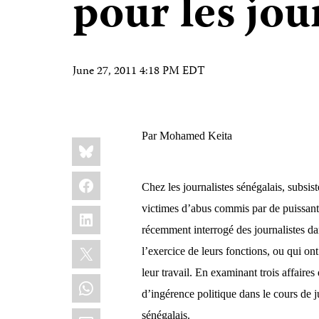
pour les jou
June 27, 2011 4:18 PM EDT
Par Mohamed Keita
Share
Bluesky
this:
Facebook
Chez
les journalistes sénégalais, subsis
LinkedIn
victimes d’abus commis par de
puissan
récemment interrogé des journalistes da
X
l’exercice de leurs fonctions, ou qui on
leur travail. En examinant trois affaire
WhatsApp
d’
ingérence
politique
dans le cours de 
Email
sénégalais.