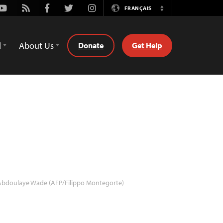
Youtube
Rss
Facebook
Twitter
Instagram
FRANÇAIS
Switch
Language
d
About Us
Donate
Get Help
bdoulaye Wade (AFP/Filippo Montegorte)