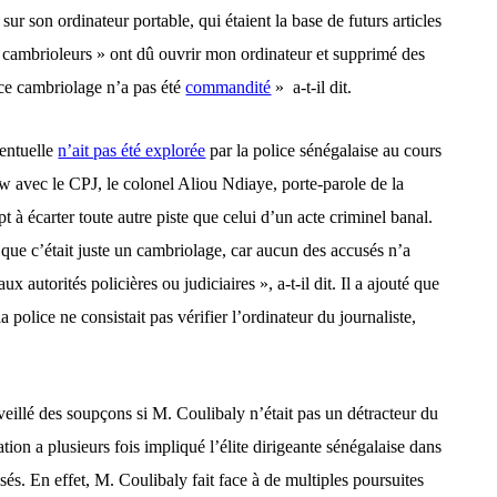
 sur son ordinateur portable, qui étaient la base de futurs articles
« cambrioleurs » ont dû ouvrir mon ordinateur et supprimé des
 ce cambriolage n’a pas été
commandité
»
a-t-il dit.
ventuelle
n’ait pas été explorée
par la police sénégalaise au cours
ew avec le CPJ, le colonel Aliou Ndiaye, porte-parole de la
t à écarter toute autre piste que celui d’un acte criminel banal.
 que c’était juste un cambriolage, car aucun des accusés n’a
 autorités policières ou judiciaires », a-t-il dit. Il a ajouté que
 la police ne consistait pas vérifier l’ordinateur du journaliste,
veillé des soupçons si M. Coulibaly n’était pas un détracteur du
tion a plusieurs fois impliqué l’élite dirigeante sénégalaise dans
sés. En effet, M. Coulibaly fait face à de multiples poursuites