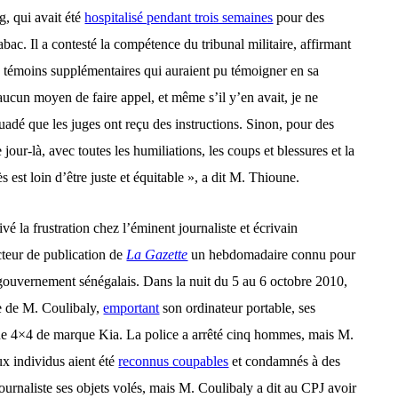
g, qui avait été
hospitalisé pendant trois semaines
pour des
tabac. Il a contesté la compétence du tribunal militaire, affirmant
de témoins
supplémentaires
qui auraient pu témoigner en sa
 aucun moyen de faire appel, et même s’il y’en avait, je ne
ersuadé que les juges ont reçu des instructions. Sinon, pour des
 jour-là, avec toutes les humiliations, les coups et blessures et la
 est loin d’être juste et équitable », a dit M. Thioune.
ivé
la frustration chez l’éminent journaliste et écrivain
teur de publication de
La Gazette
un
hebdomadaire
connu pour
gouvernement sénégalais. Dans la nuit du 5 au 6 octobre 2010,
e de M. Coulibaly,
emportant
son ordinateur portable, ses
une 4×4 de marque Kia. La police a arrêté cinq hommes, mais M.
eux individus aient été
reconnus coupables
et condamnés à des
ournaliste ses objets volés, mais M. Coulibaly a dit au CPJ avoir