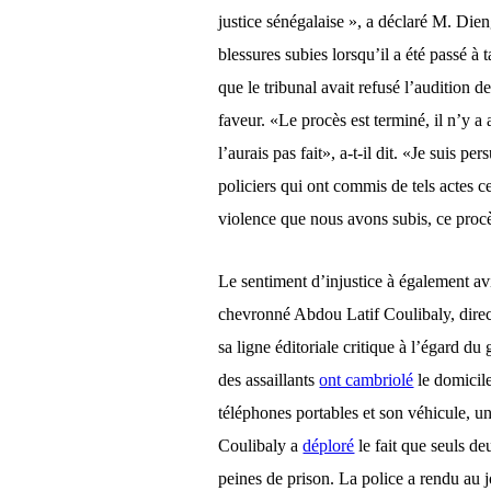
justice sénégalaise », a déclaré M. Dien
blessures subies lorsqu’il a été passé à 
que le tribunal avait refusé l’audition 
faveur. «Le procès est terminé, il n’y a
l’aurais pas fait», a-t-il dit. «Je suis p
policiers qui ont commis de tels actes ce
violence que nous avons subis, ce procès
Le sentiment d’injustice à également
av
chevronné Abdou Latif Coulibaly, direc
sa ligne éditoriale critique à l’égard du
des assaillants
ont cambriolé
le
domicil
téléphones portables et son véhicule, 
Coulibaly a
déploré
le fait que seuls d
peines de prison. La police a rendu au j