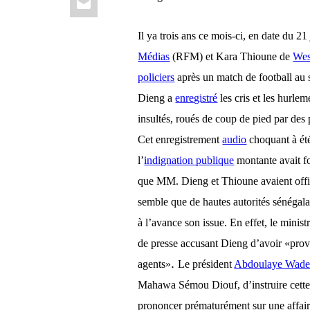
Il ya trois ans ce mois-ci, en date du 2
Médias
(RFM) et Kara Thioune de
Wes
policiers
après un match de football a
Dieng a
enregistré
les cris et les hurle
insultés, roués de coup de pied par des p
Cet
enregistrement
audio
choquant à ét
l’
indignation publique
montante
avait 
que MM. Dieng et Thioune avaient offici
semble que de hautes autorités sénégalai
à l’avance son issue. En effet, le minis
de presse accusant Dieng d’avoir «prov
.
agents»
Le président
Abdoulaye Wad
Mahawa Sémou Diouf, d’instruire cette a
prononcer prématurément sur une affaire 