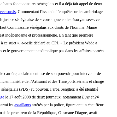
e hauts fonctionnaires sénégalais et il a déjà fait appel de deux
vec sursis
. Commentant l’issue de l’enquête sur le cambriolage
é la justice sénégalaise de « corrompue et de désorganisée», ce
e Haut Commissaire sénégalais aux droits de l’homme, Mame
est indépendante et professionnelle. En tant que première
à ce sujet », a-t-elle déclaré au CPJ. « Le président Wade a
es et le gouvernement ne s’implique pas dans les affaires portées
de carrière, a
clairement
usé de son pouvoir pour intervenir de
ncien ministre de l’Artisanat et des Transports aériens et chargé
 sénégalais (PDS) au pouvoir, Farba Senghor, a été identifié
age
le
17 août 2008 de deux journaux, notamment
L’As et 24
 Parmi les
assaillants
arrêtés par la police, figuraient un chauffeur
mais le procureur de la République, Ousmane Diagne, avait