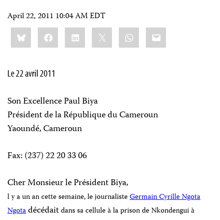
April 22, 2011 10:04 AM EDT
Share
Bluesky
Facebook
LinkedIn
X
WhatsApp
Email
this:
Le 22 avril 2011
Son Excellence Paul Biya
Président de la République du Cameroun
Yaoundé, Cameroun
Fax: (237) 22 20 33 06
Cher Monsieur le Président Biya,
l y a un an cette semaine, le journaliste
Germain Cyrille Ngota
décédait
Ngota
dans sa cellule à la prison de Nkondengui à