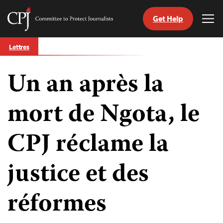
Get Help
Committee
Tog
to
Me
Skip
Protect
Lettres
to
Journalists
content
Un an après la
tch
nguage
mort de Ngota, le
CPJ réclame la
justice et des
réformes