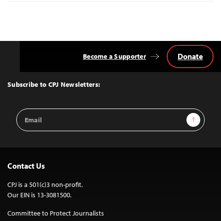
Donate
Become a Supporter
Back
to
Top
Subscribe to CPJ Newsletters:
Email
Sign Up
Address
Contact Us
CPJ is a 501(c)3 non-profit.
Our EIN is 13-3081500.
Committee to Protect Journalists