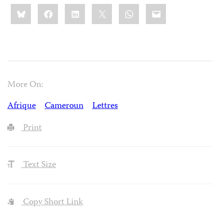
Share
Bluesky
Facebook
LinkedIn
X
WhatsApp
Email
this:
More On:
Afrique
Cameroun
Lettres
Print
Text Size
Copy Short Link